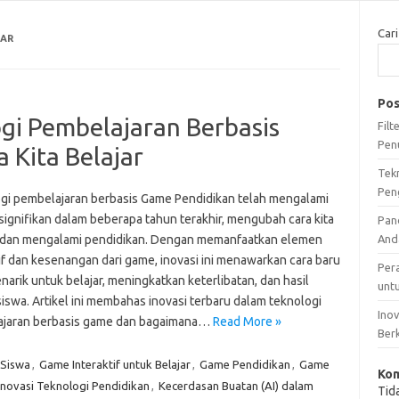
Cari
JAR
Pos
ogi Pembelajaran Berbasis
Fil
Pen
Kita Belajar
Tek
Pen
gi pembelajaran berbasis Game Pendidikan telah mengalami
signifikan dalam beberapa tahun terakhir, mengubah cara kita
Pan
 dan mengalami pendidikan. Dengan memanfaatkan elemen
And
if dan kesenangan dari game, inovasi ini menawarkan cara baru
Per
arik untuk belajar, meningkatkan keterlibatan, dan hasil
unt
siswa. Artikel ini membahas inovasi terbaru dalam teknologi
Ino
jaran berbasis game dan bagaimana…
Read More »
Ber
 Siswa
,
Game Interaktif untuk Belajar
,
Game Pendidikan
,
Game
Kom
Inovasi Teknologi Pendidikan
,
Kecerdasan Buatan (AI) dalam
Tid