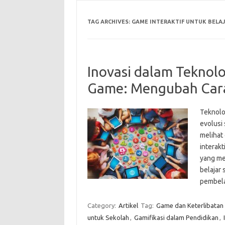
TAG ARCHIVES:
GAME INTERAKTIF UNTUK BELA
Inovasi dalam Teknol
Game: Mengubah Cara 
Teknolo
evolusi 
melihat
interakt
yang men
belajar 
pembela
Category:
Artikel
Tag:
Game dan Keterlibatan
untuk Sekolah
,
Gamifikasi dalam Pendidikan
,