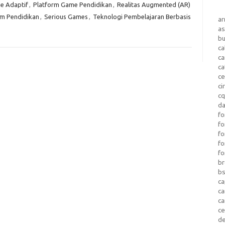
e Adaptif
,
Platform Game Pendidikan
,
Realitas Augmented (AR)
lam Pendidikan
,
Serious Games
,
Teknologi Pembelajaran Berbasis
a
as
b
ca
c
ca
ce
ci
c
da
fo
fo
f
fo
fo
b
b
ca
c
c
c
d