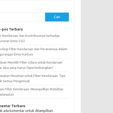
Cari
-pos Terbaru
ter Kendaraan dan Kontribusinya terhadap
urunan Emisi CO2
nologi Filter Kendaraan dan Peranannya dalam
gurangan Emisi Karbon
duan Memilih Filter Udara untuk Kendaraan
a: Apa yang Harus Dipertimbangkan?
awatan Musiman untuk Filter Kendaraan: Tips
uk Semua Pengemudi
vasi Filter Kendaraan: Mewujudkan Mobilitas
kelanjutan
entar Terbaru
ak ada komentar untuk ditampilkan.