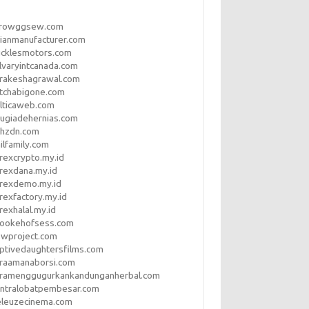
rrowggsew.com
ianmanufacturer.com
ucklesmotors.com
lvaryintcanada.com
arakeshagrawal.com
tchabigone.com
lticaweb.com
rugiadehernias.com
qhzdn.com
ilfamily.com
rexcrypto.my.id
rexdana.my.id
orexdemo.my.id
rexfactory.my.id
rexhalal.my.id
rookehofsess.com
swproject.com
ptivedaughtersfilms.com
araamanaborsi.com
aramenggugurkankandunganherbal.com
entralobatpembesar.com
eleuzecinema.com