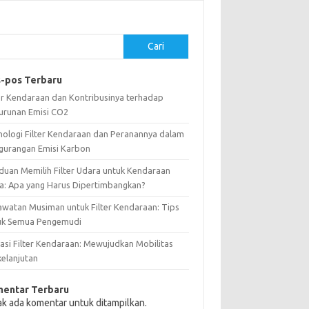
Cari
-pos Terbaru
ter Kendaraan dan Kontribusinya terhadap
urunan Emisi CO2
nologi Filter Kendaraan dan Peranannya dalam
gurangan Emisi Karbon
duan Memilih Filter Udara untuk Kendaraan
a: Apa yang Harus Dipertimbangkan?
awatan Musiman untuk Filter Kendaraan: Tips
uk Semua Pengemudi
vasi Filter Kendaraan: Mewujudkan Mobilitas
kelanjutan
entar Terbaru
ak ada komentar untuk ditampilkan.