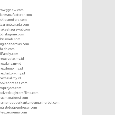
rrowggsew.com
ianmanufacturer.com
ucklesmotors.com
lvaryintcanada.com
arakeshagrawal.com
tchabigone.com
lticaweb.com
rugiadehernias.com
qhzdn.com
ilfamily.com
rexcrypto.my.id
rexdana.my.id
orexdemo.my.id
rexfactory.my.id
rexhalal.my.id
rookehofsess.com
swproject.com
ptivedaughtersfilms.com
araamanaborsi.com
aramenggugurkankandunganherbal.com
entralobatpembesar.com
eleuzecinema.com