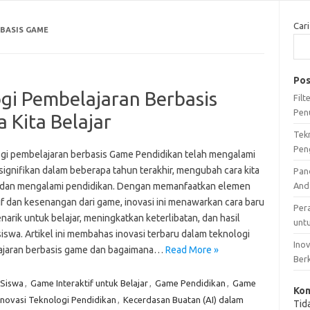
Cari
BASIS GAME
Pos
ogi Pembelajaran Berbasis
Fil
Pen
Kita Belajar
Tek
Pen
gi pembelajaran berbasis Game Pendidikan telah mengalami
signifikan dalam beberapa tahun terakhir, mengubah cara kita
Pan
 dan mengalami pendidikan. Dengan memanfaatkan elemen
And
if dan kesenangan dari game, inovasi ini menawarkan cara baru
Per
arik untuk belajar, meningkatkan keterlibatan, dan hasil
unt
siswa. Artikel ini membahas inovasi terbaru dalam teknologi
Ino
jaran berbasis game dan bagaimana…
Read More »
Ber
 Siswa
,
Game Interaktif untuk Belajar
,
Game Pendidikan
,
Game
Kom
Inovasi Teknologi Pendidikan
,
Kecerdasan Buatan (AI) dalam
Tid