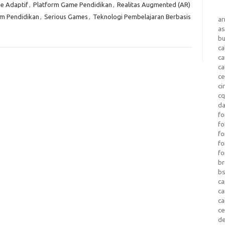
e Adaptif
,
Platform Game Pendidikan
,
Realitas Augmented (AR)
lam Pendidikan
,
Serious Games
,
Teknologi Pembelajaran Berbasis
a
as
b
ca
c
ca
ce
ci
c
da
fo
fo
f
fo
fo
b
b
ca
c
c
c
d