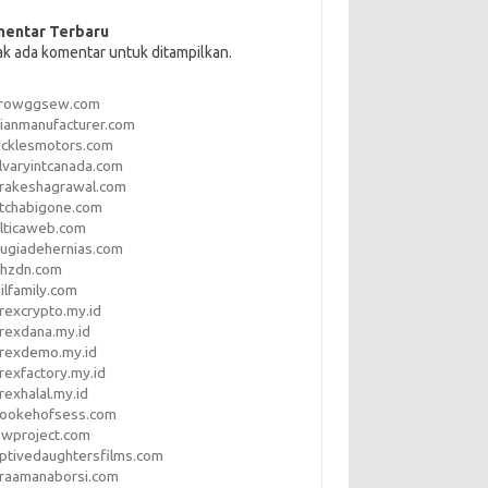
entar Terbaru
ak ada komentar untuk ditampilkan.
rrowggsew.com
ianmanufacturer.com
ucklesmotors.com
lvaryintcanada.com
arakeshagrawal.com
tchabigone.com
lticaweb.com
rugiadehernias.com
qhzdn.com
ilfamily.com
rexcrypto.my.id
rexdana.my.id
orexdemo.my.id
rexfactory.my.id
rexhalal.my.id
rookehofsess.com
swproject.com
ptivedaughtersfilms.com
araamanaborsi.com