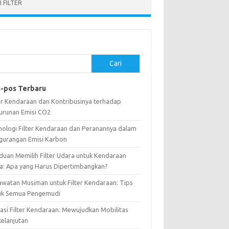
 FILTER
Cari
-pos Terbaru
ter Kendaraan dan Kontribusinya terhadap
urunan Emisi CO2
nologi Filter Kendaraan dan Peranannya dalam
gurangan Emisi Karbon
duan Memilih Filter Udara untuk Kendaraan
a: Apa yang Harus Dipertimbangkan?
awatan Musiman untuk Filter Kendaraan: Tips
uk Semua Pengemudi
vasi Filter Kendaraan: Mewujudkan Mobilitas
kelanjutan