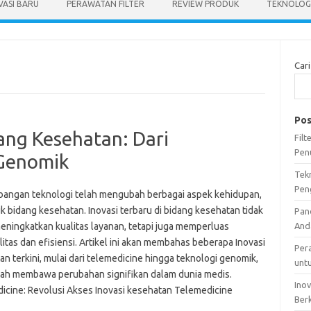
VASI BARU
PERAWATAN FILTER
REVIEW PRODUK
TEKNOLOGI
Cari
Pos
dang Kesehatan: Dari
Fil
Pen
 Genomik
Tek
Pen
angan teknologi telah mengubah berbagai aspek kehidupan,
k bidang kesehatan. Inovasi terbaru di bidang kesehatan tidak
Pan
eningkatkan kualitas layanan, tetapi juga memperluas
And
litas dan efisiensi. Artikel ini akan membahas beberapa Inovasi
Per
n terkini, mulai dari telemedicine hingga teknologi genomik,
unt
lah membawa perubahan signifikan dalam dunia medis.
Ino
icine: Revolusi Akses Inovasi kesehatan Telemedicine
Ber