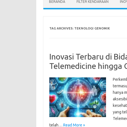
BERANDA
FILTER KENDARAAN
INO
TAG ARCHIVES:
TEKNOLOGI GENOMIK
Inovasi Terbaru di Bi
Telemedicine hingga
Perkemb
termasu
hanya m
aksesibi
kesehata
yang te
Telemed
telah…
Read More »