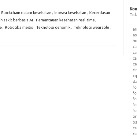
Kom
,
Blockchain dalam kesehatan
,
Inovasi kesehatan
,
Kecerdasan
Tid
 sakit berbasis AI
,
Pemantauan kesehatan real-time
,
e
,
Robotika medis
,
Teknologi genomik
,
Teknologi wearable
,
a
as
b
ca
c
ca
ce
ci
c
da
fo
fo
f
fo
fo
b
b
ca
c