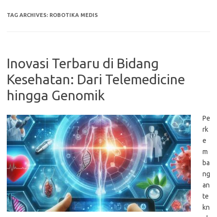
TAG ARCHIVES:
ROBOTIKA MEDIS
Inovasi Terbaru di Bidang
Kesehatan: Dari Telemedicine
hingga Genomik
Pe
rk
e
m
ba
ng
an
te
kn