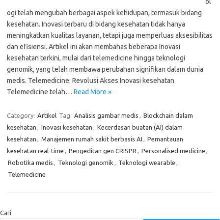
ol
ogi telah mengubah berbagai aspek kehidupan, termasuk bidang
kesehatan. Inovasi terbaru di bidang kesehatan tidak hanya
meningkatkan kualitas layanan, tetapi juga memperluas aksesibilitas
dan efisiensi. Artikel ini akan membahas beberapa Inovasi
kesehatan terkini, mulai dari telemedicine hingga teknologi
genomik, yang telah membawa perubahan signifikan dalam dunia
medis. Telemedicine: Revolusi Akses Inovasi kesehatan
Telemedicine telah…
Read More »
Category:
Artikel
Tag:
Analisis gambar medis
,
Blockchain dalam
kesehatan
,
Inovasi kesehatan
,
Kecerdasan buatan (AI) dalam
kesehatan
,
Manajemen rumah sakit berbasis AI
,
Pemantauan
kesehatan real-time
,
Pengeditan gen CRISPR
,
Personalised medicine
,
Robotika medis
,
Teknologi genomik
,
Teknologi wearable
,
Telemedicine
Cari