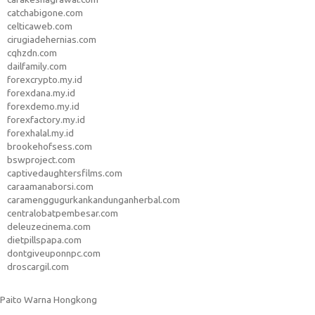
catchabigone.com
celticaweb.com
cirugiadehernias.com
cqhzdn.com
dailfamily.com
forexcrypto.my.id
forexdana.my.id
forexdemo.my.id
forexfactory.my.id
forexhalal.my.id
brookehofsess.com
bswproject.com
captivedaughtersfilms.com
caraamanaborsi.com
caramenggugurkankandunganherbal.com
centralobatpembesar.com
deleuzecinema.com
dietpillspapa.com
dontgiveuponnpc.com
droscargil.com
Paito Warna Hongkong