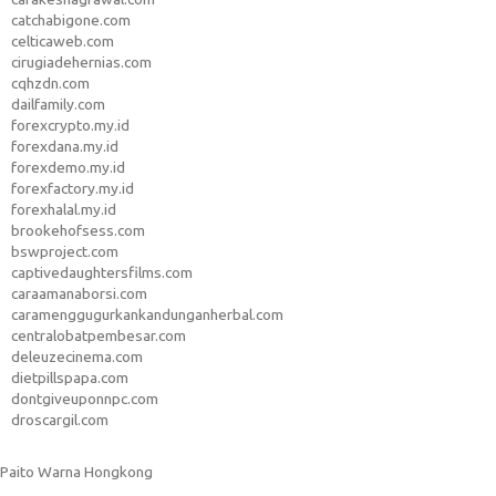
catchabigone.com
celticaweb.com
cirugiadehernias.com
cqhzdn.com
dailfamily.com
forexcrypto.my.id
forexdana.my.id
forexdemo.my.id
forexfactory.my.id
forexhalal.my.id
brookehofsess.com
bswproject.com
captivedaughtersfilms.com
caraamanaborsi.com
caramenggugurkankandunganherbal.com
centralobatpembesar.com
deleuzecinema.com
dietpillspapa.com
dontgiveuponnpc.com
droscargil.com
Paito Warna Hongkong