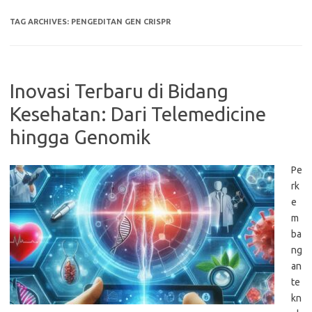
TAG ARCHIVES:
PENGEDITAN GEN CRISPR
Inovasi Terbaru di Bidang
Kesehatan: Dari Telemedicine
hingga Genomik
Pe
rk
e
m
ba
ng
an
te
kn