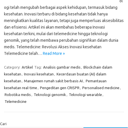
ol
ogi telah mengubah berbagai aspek kehidupan, termasuk bidang
kesehatan. Inovasi terbaru di bidang kesehatan tidak hanya
meningkatkan kualitas layanan, tetapi juga memperluas aksesibilitas
dan efisiensi. Artikel ini akan membahas beberapa Inovasi
kesehatan terkini, mulai dari telemedicine hingga teknologi
genomik, yang telah membawa perubahan signifikan dalam dunia
medis. Telemedicine: Revolusi Akses Inovasi kesehatan
Telemedicine telah…
Read More »
Category:
Artikel
Tag:
Analisis gambar medis
,
Blockchain dalam
kesehatan
,
Inovasi kesehatan
,
Kecerdasan buatan (AI) dalam
kesehatan
,
Manajemen rumah sakit berbasis AI
,
Pemantauan
kesehatan real-time
,
Pengeditan gen CRISPR
,
Personalised medicine
,
Robotika medis
,
Teknologi genomik
,
Teknologi wearable
,
Telemedicine
Cari