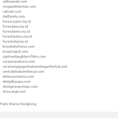
celticaweb.com
cirugiadehernias.com
cqhzdn.com
dailfamily.com
forexcrypto.my.id
forexdana.my.id
forexdemo.my.id
forexfactory.my.id
forexhalal.my.id
brookehofsess.com
bswproject.com
captivedaughtersfilms.com
caraamanaborsi.com
caramenggugurkankandunganherbal.com
centralobatpembesar.com
deleuzecinema.com
dietpillspapa.com
dontgiveuponnpc.com
droscargil.com
Paito Warna Hongkong