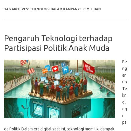
TAG ARCHIVES:
TEKNOLOGI DALAM KAMPANYE PEMILIHAN
Pengaruh Teknologi terhadap
Partisipasi Politik Anak Muda
Pe
ng
ar
uh
Te
kn
ol
og
i
pa
da Politik Dalam era digital saat ini, teknologi memiliki dampak