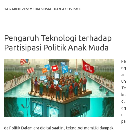
TAG ARCHIVES:
MEDIA SOSIAL DAN AKTIVISME
Pengaruh Teknologi terhadap
Partisipasi Politik Anak Muda
Pe
ng
ar
uh
Te
kn
ol
og
i
pa
da Politik Dalam era digital saat ini, teknologi memiliki dampak