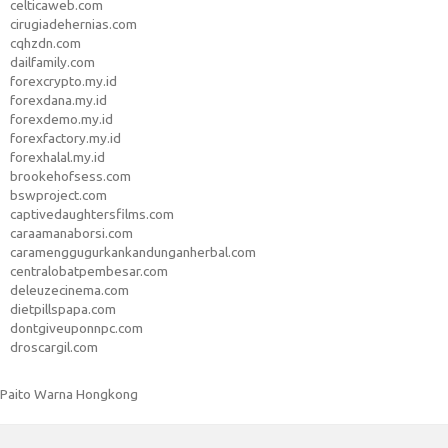
celticaweb.com
cirugiadehernias.com
cqhzdn.com
dailfamily.com
forexcrypto.my.id
forexdana.my.id
forexdemo.my.id
forexfactory.my.id
forexhalal.my.id
brookehofsess.com
bswproject.com
captivedaughtersfilms.com
caraamanaborsi.com
caramenggugurkankandunganherbal.com
centralobatpembesar.com
deleuzecinema.com
dietpillspapa.com
dontgiveuponnpc.com
droscargil.com
Paito Warna Hongkong