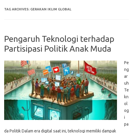
TAG ARCHIVES:
GERAKAN IKLIM GLOBAL
Pengaruh Teknologi terhadap
Partisipasi Politik Anak Muda
Pe
ng
ar
uh
Te
kn
ol
og
i
pa
da Politik Dalam era digital saat ini, teknologi memiliki dampak