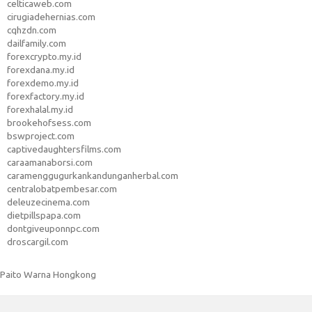
celticaweb.com
cirugiadehernias.com
cqhzdn.com
dailfamily.com
forexcrypto.my.id
forexdana.my.id
forexdemo.my.id
forexfactory.my.id
forexhalal.my.id
brookehofsess.com
bswproject.com
captivedaughtersfilms.com
caraamanaborsi.com
caramenggugurkankandunganherbal.com
centralobatpembesar.com
deleuzecinema.com
dietpillspapa.com
dontgiveuponnpc.com
droscargil.com
Paito Warna Hongkong