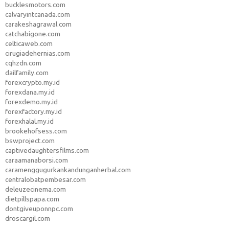
bucklesmotors.com
calvaryintcanada.com
carakeshagrawal.com
catchabigone.com
celticaweb.com
cirugiadehernias.com
cqhzdn.com
dailfamily.com
forexcrypto.my.id
forexdana.my.id
forexdemo.my.id
forexfactory.my.id
forexhalal.my.id
brookehofsess.com
bswproject.com
captivedaughtersfilms.com
caraamanaborsi.com
caramenggugurkankandunganherbal.com
centralobatpembesar.com
deleuzecinema.com
dietpillspapa.com
dontgiveuponnpc.com
droscargil.com