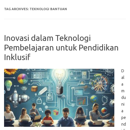
TAG ARCHIVES:
TEKNOLOGI BANTUAN
Inovasi dalam Teknologi
Pembelajaran untuk Pendidikan
Inklusif
D
al
a
m
du
ni
a
pe
nd