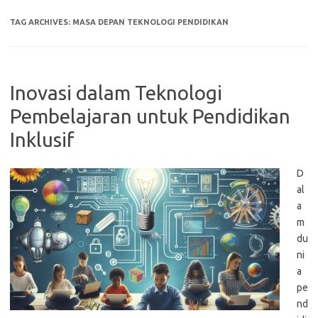
TAG ARCHIVES:
MASA DEPAN TEKNOLOGI PENDIDIKAN
Inovasi dalam Teknologi
Pembelajaran untuk Pendidikan
Inklusif
D
al
a
m
du
ni
a
pe
nd