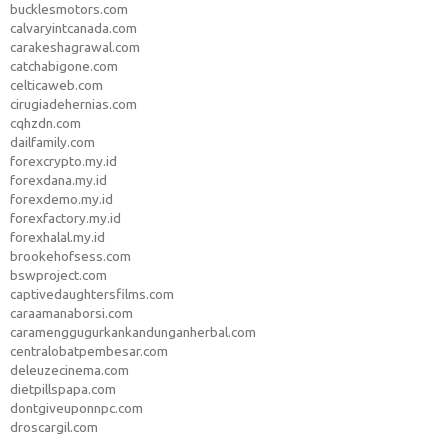
bucklesmotors.com
calvaryintcanada.com
carakeshagrawal.com
catchabigone.com
celticaweb.com
cirugiadehernias.com
cqhzdn.com
dailfamily.com
forexcrypto.my.id
forexdana.my.id
forexdemo.my.id
forexfactory.my.id
forexhalal.my.id
brookehofsess.com
bswproject.com
captivedaughtersfilms.com
caraamanaborsi.com
caramenggugurkankandunganherbal.com
centralobatpembesar.com
deleuzecinema.com
dietpillspapa.com
dontgiveuponnpc.com
droscargil.com