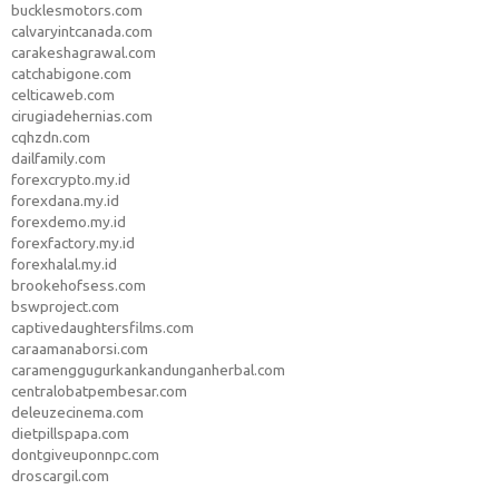
bucklesmotors.com
calvaryintcanada.com
carakeshagrawal.com
catchabigone.com
celticaweb.com
cirugiadehernias.com
cqhzdn.com
dailfamily.com
forexcrypto.my.id
forexdana.my.id
forexdemo.my.id
forexfactory.my.id
forexhalal.my.id
brookehofsess.com
bswproject.com
captivedaughtersfilms.com
caraamanaborsi.com
caramenggugurkankandunganherbal.com
centralobatpembesar.com
deleuzecinema.com
dietpillspapa.com
dontgiveuponnpc.com
droscargil.com