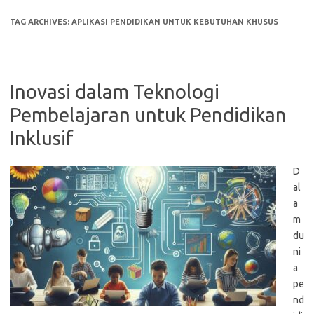
TAG ARCHIVES:
APLIKASI PENDIDIKAN UNTUK KEBUTUHAN KHUSUS
Inovasi dalam Teknologi
Pembelajaran untuk Pendidikan
Inklusif
D
al
a
m
du
ni
a
pe
nd