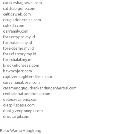
carakeshagrawal.com
catchabigone.com
celticaweb.com
cirugiadehernias.com
cqhzdn.com
dailfamily.com
forexcrypto.my.id
forexdana.my.id
forexdemo.my.id
forexfactory.my.id
forexhalal.my.id
brookehofsess.com
bswproject.com
captivedaughtersfilms.com
caraamanaborsi.com
caramenggugurkankandunganherbal.com
centralobatpembesar.com
deleuzecinema.com
dietpillspapa.com
dontgiveuponnpc.com
droscargil.com
Paito Warna Hongkong