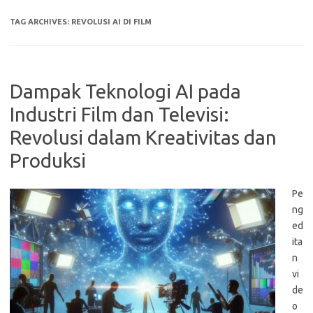
TAG ARCHIVES:
REVOLUSI AI DI FILM
Dampak Teknologi AI pada
Industri Film dan Televisi:
Revolusi dalam Kreativitas dan
Produksi
Pe
ng
ed
ita
n
vi
de
o