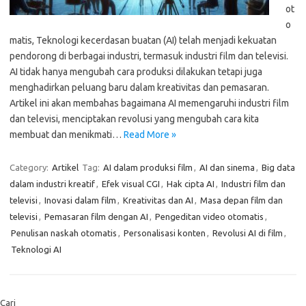
ot
o
matis, Teknologi kecerdasan buatan (AI) telah menjadi kekuatan
pendorong di berbagai industri, termasuk industri film dan televisi.
AI tidak hanya mengubah cara produksi dilakukan tetapi juga
menghadirkan peluang baru dalam kreativitas dan pemasaran.
Artikel ini akan membahas bagaimana AI memengaruhi industri film
dan televisi, menciptakan revolusi yang mengubah cara kita
membuat dan menikmati…
Read More »
Category:
Artikel
Tag:
AI dalam produksi film
,
AI dan sinema
,
Big data
dalam industri kreatif
,
Efek visual CGI
,
Hak cipta AI
,
Industri film dan
televisi
,
Inovasi dalam film
,
Kreativitas dan AI
,
Masa depan film dan
televisi
,
Pemasaran film dengan AI
,
Pengeditan video otomatis
,
Penulisan naskah otomatis
,
Personalisasi konten
,
Revolusi AI di film
,
Teknologi AI
Cari