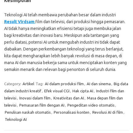
Kesimpulan
Teknologi AI telah membawa perubahan besar dalam industri
Result Virdsam
film dan televisi, dari produksi hingga pemasaran.
AI tidak hanya meningkatkan efisiensi tetapi juga membuka jalan
bagi kreativitas dan inovasi baru. Meskipun ada tantangan yang
perlu diatasi, potensi AI untuk mengubah industri ini tidak dapat
diabaikan. Dengan perkembangan teknologi yang terus berlanjut,
kita dapat mengharapkan lebih banyak revolusi di masa depan, di
mana AI dan manusia bekerja sama untuk menciptakan konten yang
semakin menarik dan relevan bagi penonton di seluruh dunia.
Category:
Artikel
Tag:
AI dalam produksi film
,
AI dan sinema
,
Big data
dalam industri kreatif
,
Efek visual CGI
,
Hak cipta AI
,
Industri film dan
televisi
,
Inovasi dalam film
,
Kreativitas dan AI
,
Masa depan film dan
televisi
,
Pemasaran film dengan AI
,
Pengeditan video otomatis
,
Penulisan naskah otomatis
,
Personalisasi konten
,
Revolusi AI di film
,
Teknologi AI