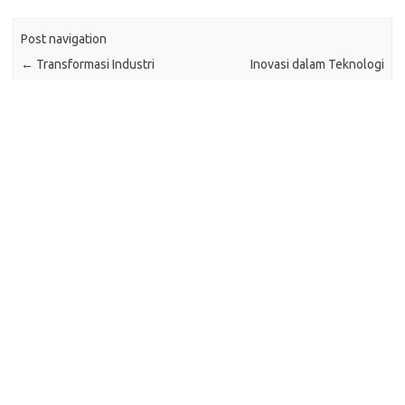
Post navigation
←
Transformasi Industri
Inovasi dalam Teknologi
Transportasi dengan Teknologi
Pembelajaran Keterampilan
Otonom: Menuju Era Baru
Teknis: Meningkatkan Kualitas
Mobilitas
Pendidikan dan Kesiapan Kerja
→
Tinggalkan Balasan
Batalkan balasan
Anda harus
masuk
untuk berkomentar.
Cari
Cari
Pos-pos Terbaru