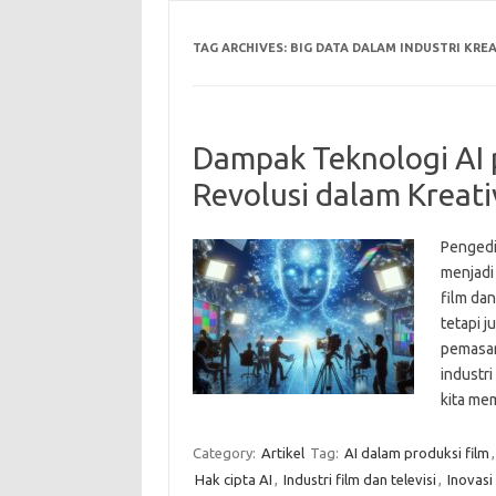
TAG ARCHIVES:
BIG DATA DALAM INDUSTRI KREA
Dampak Teknologi AI p
Revolusi dalam Kreati
Pengedi
menjadi
film dan
tetapi 
pemasar
industri
kita me
Category:
Artikel
Tag:
AI dalam produksi film
Hak cipta AI
,
Industri film dan televisi
,
Inovasi