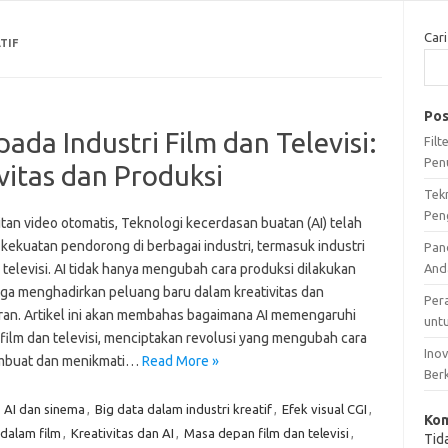
Cari
TIF
Pos
ada Industri Film dan Televisi:
Fil
Pen
vitas dan Produksi
Tek
Pen
tan video otomatis, Teknologi kecerdasan buatan (AI) telah
 kekuatan pendorong di berbagai industri, termasuk industri
Pan
 televisi. AI tidak hanya mengubah cara produksi dilakukan
And
juga menghadirkan peluang baru dalam kreativitas dan
Per
an. Artikel ini akan membahas bagaimana AI memengaruhi
unt
 film dan televisi, menciptakan revolusi yang mengubah cara
Ino
mbuat dan menikmati…
Read More »
Ber
,
AI dan sinema
,
Big data dalam industri kreatif
,
Efek visual CGI
,
Kom
 dalam film
,
Kreativitas dan AI
,
Masa depan film dan televisi
,
Tid