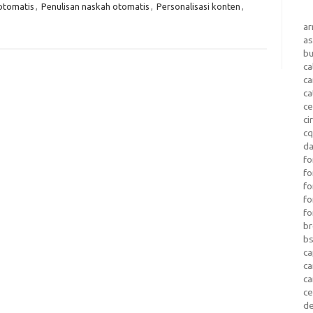
otomatis
,
Penulisan naskah otomatis
,
Personalisasi konten
,
a
as
b
ca
c
ca
ce
ci
c
da
fo
fo
f
fo
fo
b
b
ca
c
c
c
d