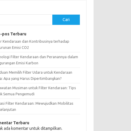
Cari
-pos Terbaru
ter Kendaraan dan Kontribusinya terhadap
urunan Emisi CO2
nologi Filter Kendaraan dan Peranannya dalam
gurangan Emisi Karbon
duan Memilih Filter Udara untuk Kendaraan
a: Apa yang Harus Dipertimbangkan?
awatan Musiman untuk Filter Kendaraan: Tips
uk Semua Pengemudi
vasi Filter Kendaraan: Mewujudkan Mobilitas
kelanjutan
entar Terbaru
ak ada komentar untuk ditampilkan.