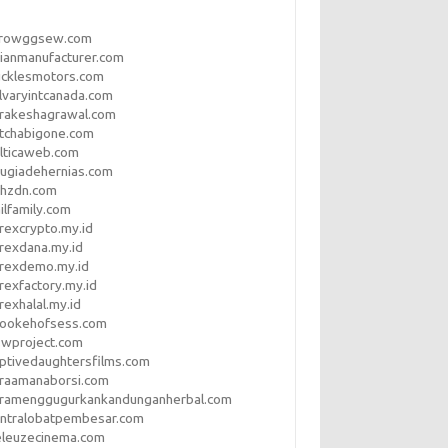
rrowggsew.com
ianmanufacturer.com
ucklesmotors.com
lvaryintcanada.com
arakeshagrawal.com
tchabigone.com
lticaweb.com
rugiadehernias.com
qhzdn.com
ilfamily.com
rexcrypto.my.id
rexdana.my.id
orexdemo.my.id
rexfactory.my.id
rexhalal.my.id
rookehofsess.com
swproject.com
ptivedaughtersfilms.com
araamanaborsi.com
aramenggugurkankandunganherbal.com
entralobatpembesar.com
eleuzecinema.com