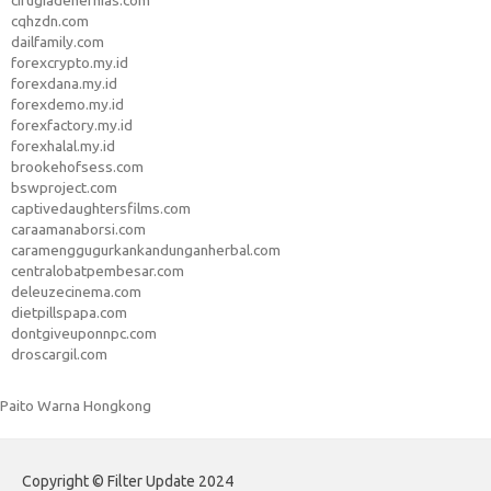
cirugiadehernias.com
cqhzdn.com
dailfamily.com
forexcrypto.my.id
forexdana.my.id
forexdemo.my.id
forexfactory.my.id
forexhalal.my.id
brookehofsess.com
bswproject.com
captivedaughtersfilms.com
caraamanaborsi.com
caramenggugurkankandunganherbal.com
centralobatpembesar.com
deleuzecinema.com
dietpillspapa.com
dontgiveuponnpc.com
droscargil.com
Paito Warna Hongkong
Copyright © Filter Update 2024