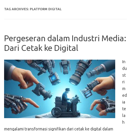
TAG ARCHIVES:
PLATFORM DIGITAL
Pergeseran dalam Industri Media:
Dari Cetak ke Digital
In
du
st
ri
m
ed
ia
te
la
h
mengalami transformasi signifikan dari cetak ke digital dalam