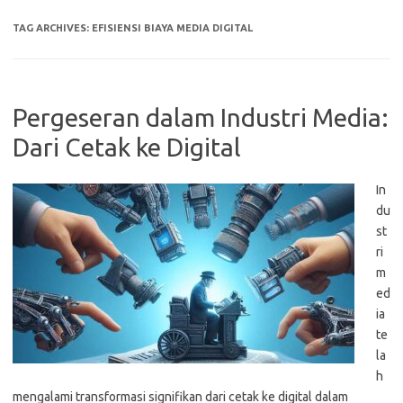
TAG ARCHIVES:
EFISIENSI BIAYA MEDIA DIGITAL
Pergeseran dalam Industri Media:
Dari Cetak ke Digital
In
du
st
ri
m
ed
ia
te
la
h
mengalami transformasi signifikan dari cetak ke digital dalam