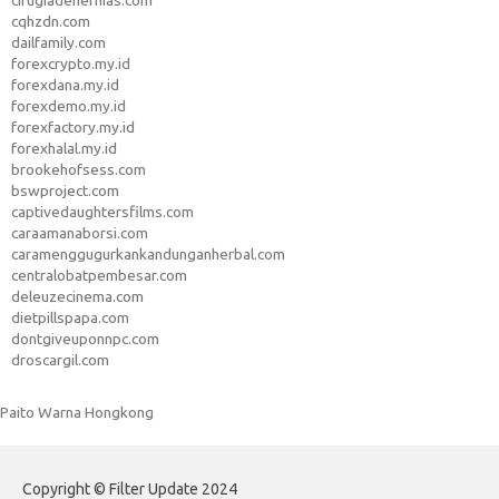
cirugiadehernias.com
cqhzdn.com
dailfamily.com
forexcrypto.my.id
forexdana.my.id
forexdemo.my.id
forexfactory.my.id
forexhalal.my.id
brookehofsess.com
bswproject.com
captivedaughtersfilms.com
caraamanaborsi.com
caramenggugurkankandunganherbal.com
centralobatpembesar.com
deleuzecinema.com
dietpillspapa.com
dontgiveuponnpc.com
droscargil.com
Paito Warna Hongkong
Copyright © Filter Update 2024