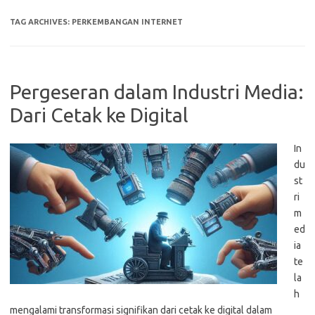
TAG ARCHIVES:
PERKEMBANGAN INTERNET
Pergeseran dalam Industri Media:
Dari Cetak ke Digital
In
du
st
ri
m
ed
ia
te
la
h
mengalami transformasi signifikan dari cetak ke digital dalam