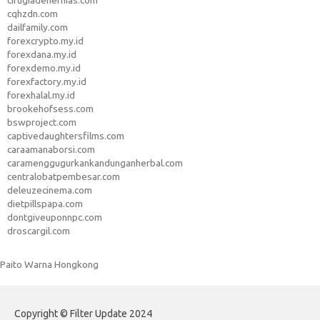
cirugiadehernias.com
cqhzdn.com
dailfamily.com
forexcrypto.my.id
forexdana.my.id
forexdemo.my.id
forexfactory.my.id
forexhalal.my.id
brookehofsess.com
bswproject.com
captivedaughtersfilms.com
caraamanaborsi.com
caramenggugurkankandunganherbal.com
centralobatpembesar.com
deleuzecinema.com
dietpillspapa.com
dontgiveuponnpc.com
droscargil.com
Paito Warna Hongkong
Copyright © Filter Update 2024