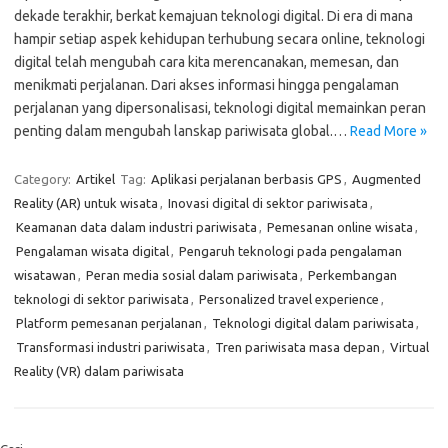
dekade terakhir, berkat kemajuan teknologi digital. Di era di mana
hampir setiap aspek kehidupan terhubung secara online, teknologi
digital telah mengubah cara kita merencanakan, memesan, dan
menikmati perjalanan. Dari akses informasi hingga pengalaman
perjalanan yang dipersonalisasi, teknologi digital memainkan peran
penting dalam mengubah lanskap pariwisata global.…
Read More »
Category:
Artikel
Tag:
Aplikasi perjalanan berbasis GPS
,
Augmented
Reality (AR) untuk wisata
,
Inovasi digital di sektor pariwisata
,
Keamanan data dalam industri pariwisata
,
Pemesanan online wisata
,
Pengalaman wisata digital
,
Pengaruh teknologi pada pengalaman
wisatawan
,
Peran media sosial dalam pariwisata
,
Perkembangan
teknologi di sektor pariwisata
,
Personalized travel experience
,
Platform pemesanan perjalanan
,
Teknologi digital dalam pariwisata
,
Transformasi industri pariwisata
,
Tren pariwisata masa depan
,
Virtual
Reality (VR) dalam pariwisata