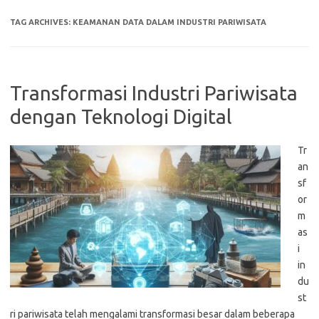
TAG ARCHIVES:
KEAMANAN DATA DALAM INDUSTRI PARIWISATA
Transformasi Industri Pariwisata
dengan Teknologi Digital
Tr
an
sf
or
m
as
i
in
du
st
ri pariwisata telah mengalami transformasi besar dalam beberapa