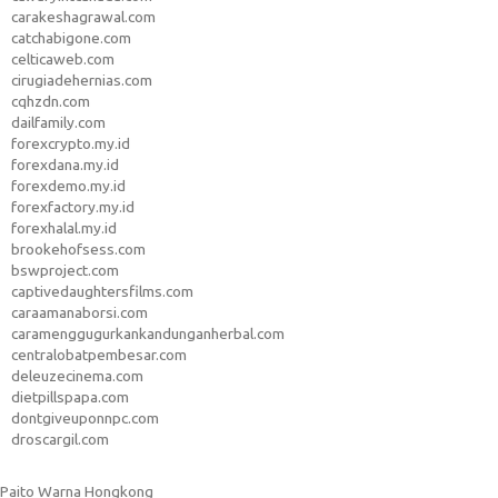
carakeshagrawal.com
catchabigone.com
celticaweb.com
cirugiadehernias.com
cqhzdn.com
dailfamily.com
forexcrypto.my.id
forexdana.my.id
forexdemo.my.id
forexfactory.my.id
forexhalal.my.id
brookehofsess.com
bswproject.com
captivedaughtersfilms.com
caraamanaborsi.com
caramenggugurkankandunganherbal.com
centralobatpembesar.com
deleuzecinema.com
dietpillspapa.com
dontgiveuponnpc.com
droscargil.com
Paito Warna Hongkong