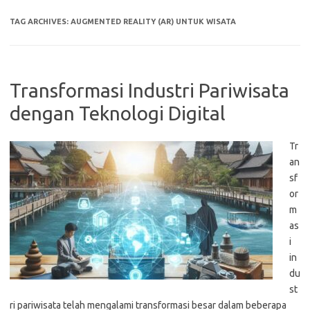
TAG ARCHIVES:
AUGMENTED REALITY (AR) UNTUK WISATA
Transformasi Industri Pariwisata
dengan Teknologi Digital
Tr
an
sf
or
m
as
i
in
du
st
ri pariwisata telah mengalami transformasi besar dalam beberapa