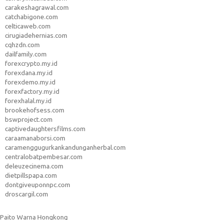
carakeshagrawal.com
catchabigone.com
celticaweb.com
cirugiadehernias.com
cqhzdn.com
dailfamily.com
forexcrypto.my.id
forexdana.my.id
forexdemo.my.id
forexfactory.my.id
forexhalal.my.id
brookehofsess.com
bswproject.com
captivedaughtersfilms.com
caraamanaborsi.com
caramenggugurkankandunganherbal.com
centralobatpembesar.com
deleuzecinema.com
dietpillspapa.com
dontgiveuponnpc.com
droscargil.com
Paito Warna Hongkong