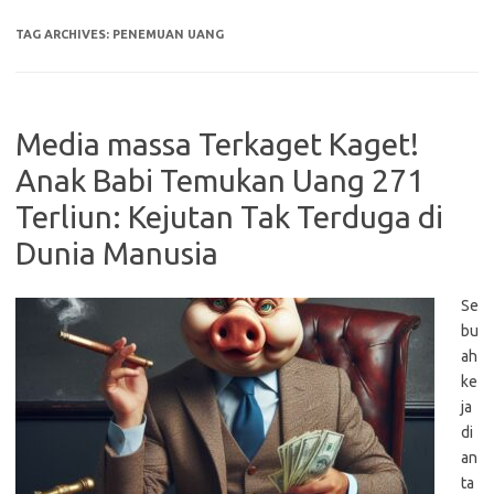
TAG ARCHIVES:
PENEMUAN UANG
Media massa Terkaget Kaget!
Anak Babi Temukan Uang 271
Terliun: Kejutan Tak Terduga di
Dunia Manusia
Se
bu
ah
ke
ja
di
an
ta