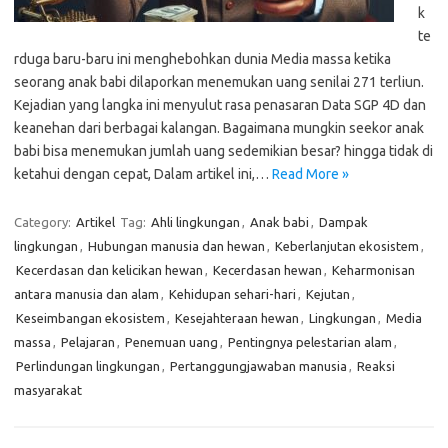
k
te
rduga baru-baru ini menghebohkan dunia Media massa ketika
seorang anak babi dilaporkan menemukan uang senilai 271 terliun.
Kejadian yang langka ini menyulut rasa penasaran Data SGP 4D dan
keanehan dari berbagai kalangan. Bagaimana mungkin seekor anak
babi bisa menemukan jumlah uang sedemikian besar? hingga tidak di
ketahui dengan cepat, Dalam artikel ini,…
Read More »
Category:
Artikel
Tag:
Ahli lingkungan
,
Anak babi
,
Dampak
lingkungan
,
Hubungan manusia dan hewan
,
Keberlanjutan ekosistem
,
Kecerdasan dan kelicikan hewan
,
Kecerdasan hewan
,
Keharmonisan
antara manusia dan alam
,
Kehidupan sehari-hari
,
Kejutan
,
Keseimbangan ekosistem
,
Kesejahteraan hewan
,
Lingkungan
,
Media
massa
,
Pelajaran
,
Penemuan uang
,
Pentingnya pelestarian alam
,
Perlindungan lingkungan
,
Pertanggungjawaban manusia
,
Reaksi
masyarakat