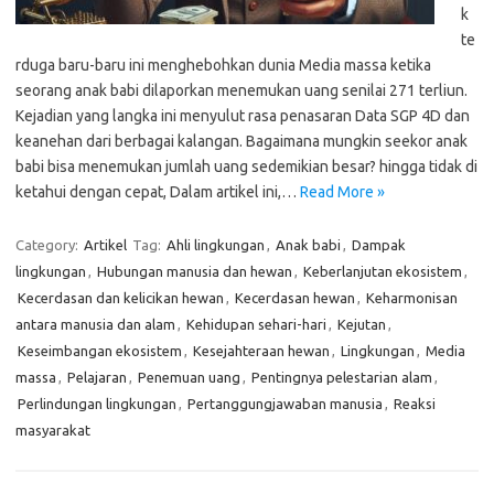
k
te
rduga baru-baru ini menghebohkan dunia Media massa ketika
seorang anak babi dilaporkan menemukan uang senilai 271 terliun.
Kejadian yang langka ini menyulut rasa penasaran Data SGP 4D dan
keanehan dari berbagai kalangan. Bagaimana mungkin seekor anak
babi bisa menemukan jumlah uang sedemikian besar? hingga tidak di
ketahui dengan cepat, Dalam artikel ini,…
Read More »
Category:
Artikel
Tag:
Ahli lingkungan
,
Anak babi
,
Dampak
lingkungan
,
Hubungan manusia dan hewan
,
Keberlanjutan ekosistem
,
Kecerdasan dan kelicikan hewan
,
Kecerdasan hewan
,
Keharmonisan
antara manusia dan alam
,
Kehidupan sehari-hari
,
Kejutan
,
Keseimbangan ekosistem
,
Kesejahteraan hewan
,
Lingkungan
,
Media
massa
,
Pelajaran
,
Penemuan uang
,
Pentingnya pelestarian alam
,
Perlindungan lingkungan
,
Pertanggungjawaban manusia
,
Reaksi
masyarakat