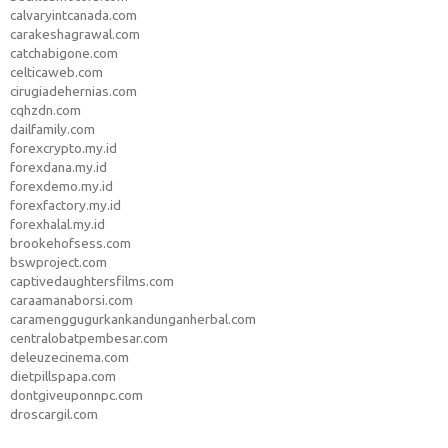
calvaryintcanada.com
carakeshagrawal.com
catchabigone.com
celticaweb.com
cirugiadehernias.com
cqhzdn.com
dailfamily.com
forexcrypto.my.id
forexdana.my.id
forexdemo.my.id
forexfactory.my.id
forexhalal.my.id
brookehofsess.com
bswproject.com
captivedaughtersfilms.com
caraamanaborsi.com
caramenggugurkankandunganherbal.com
centralobatpembesar.com
deleuzecinema.com
dietpillspapa.com
dontgiveuponnpc.com
droscargil.com