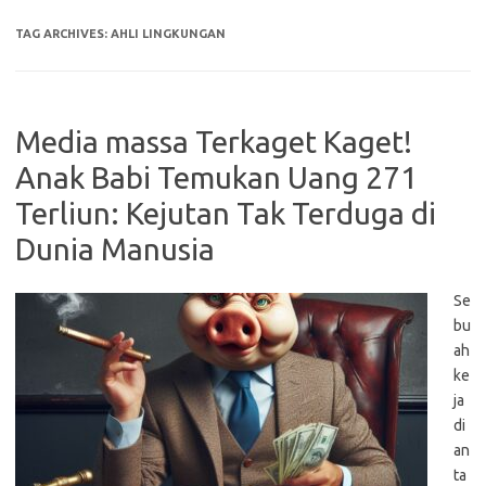
TAG ARCHIVES:
AHLI LINGKUNGAN
Media massa Terkaget Kaget!
Anak Babi Temukan Uang 271
Terliun: Kejutan Tak Terduga di
Dunia Manusia
Se
bu
ah
ke
ja
di
an
ta