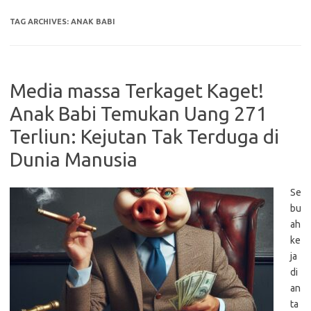
TAG ARCHIVES:
ANAK BABI
Media massa Terkaget Kaget!
Anak Babi Temukan Uang 271
Terliun: Kejutan Tak Terduga di
Dunia Manusia
Se
bu
ah
ke
ja
di
an
ta