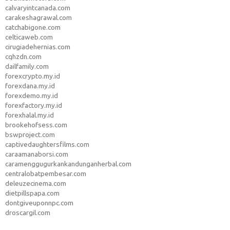
calvaryintcanada.com
carakeshagrawal.com
catchabigone.com
celticaweb.com
cirugiadehernias.com
cqhzdn.com
dailfamily.com
forexcrypto.my.id
forexdana.my.id
forexdemo.my.id
forexfactory.my.id
forexhalal.my.id
brookehofsess.com
bswproject.com
captivedaughtersfilms.com
caraamanaborsi.com
caramenggugurkankandunganherbal.com
centralobatpembesar.com
deleuzecinema.com
dietpillspapa.com
dontgiveuponnpc.com
droscargil.com