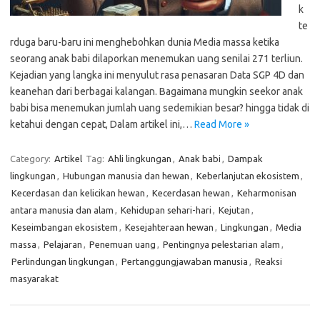
k
te
rduga baru-baru ini menghebohkan dunia Media massa ketika
seorang anak babi dilaporkan menemukan uang senilai 271 terliun.
Kejadian yang langka ini menyulut rasa penasaran Data SGP 4D dan
keanehan dari berbagai kalangan. Bagaimana mungkin seekor anak
babi bisa menemukan jumlah uang sedemikian besar? hingga tidak di
ketahui dengan cepat, Dalam artikel ini,…
Read More »
Category:
Artikel
Tag:
Ahli lingkungan
,
Anak babi
,
Dampak
lingkungan
,
Hubungan manusia dan hewan
,
Keberlanjutan ekosistem
,
Kecerdasan dan kelicikan hewan
,
Kecerdasan hewan
,
Keharmonisan
antara manusia dan alam
,
Kehidupan sehari-hari
,
Kejutan
,
Keseimbangan ekosistem
,
Kesejahteraan hewan
,
Lingkungan
,
Media
massa
,
Pelajaran
,
Penemuan uang
,
Pentingnya pelestarian alam
,
Perlindungan lingkungan
,
Pertanggungjawaban manusia
,
Reaksi
masyarakat