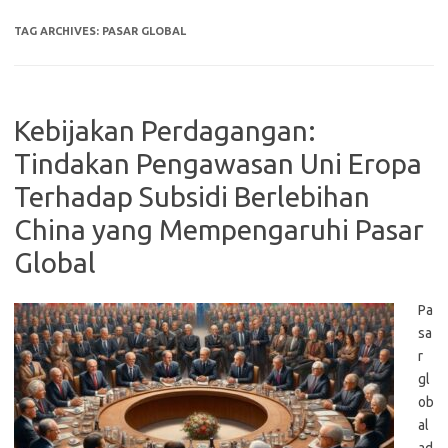
TAG ARCHIVES:
PASAR GLOBAL
Kebijakan Perdagangan:
Tindakan Pengawasan Uni Eropa
Terhadap Subsidi Berlebihan
China yang Mempengaruhi Pasar
Global
Pa
sa
r
gl
ob
al