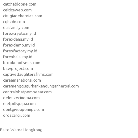
catchabigone.com
celticaweb.com
cirugiadehernias.com
cqhzdn.com
dailfamily.com
forexcrypto.my.id
forexdana.my.id
forexdemo.my.id
forexfactory.my.id
forexhalal.my.id
brookehofsess.com
bswproject.com
captivedaughtersfilms.com
caraamanaborsi.com
caramenggugurkankandunganherbal.com
centralobatpembesar.com
deleuzecinema.com
dietpillspapa.com
dontgiveuponnpc.com
droscargil.com
Paito Warna Hongkong