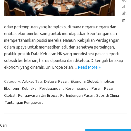
ad
al
ah
m
edan pertempuran yang kompleks, di mana negara-negara dan
entitas ekonomi bersaing untuk mendapatkan keuntungan dan
mempertahankan posisi mereka. Namun, Kebijakan Perdagangan
dalam upaya untuk memastikan adil dan sehatnya persaingan,
praktik-praktik Data Keluaran HK yang mendistorsi pasar, seperti
subsidi berlebihan, harus dipantau dan dikelola. Di tengah lanskap
ekonomi yang dinamis, Uni Eropa telah…
Read More »
Category:
Artikel
Tag:
Distorsi Pasar
,
Ekonomi Global
,
Implikasi
Ekonomi
,
Kebijakan Perdagangan
,
Keseimbangan Pasar
,
Pasar
Global
,
Pengawasan Uni Eropa
,
Perlindungan Pasar
,
Subsidi China
,
Tantangan Pengawasan
Cari