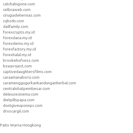
catchabigone.com
celticaweb.com
cirugiadehernias.com
cqhzdn.com
dailfamily.com
forexcrypto.my.id
forexdana.my.id
forexdemo.my.id
forexfactory.my.id
forexhalal.my.id
brookehofsess.com
bswproject.com
captivedaughtersfilms.com
caraamanaborsi.com
caramenggugurkankandunganherbal.com
centralobatpembesar.com
deleuzecinema.com
dietpillspapa.com
dontgiveuponnpc.com
droscargil.com
Paito Warna Hongkong