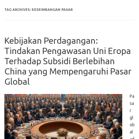
TAG ARCHIVES:
KESEIMBANGAN PASAR
Kebijakan Perdagangan:
Tindakan Pengawasan Uni Eropa
Terhadap Subsidi Berlebihan
China yang Mempengaruhi Pasar
Global
Pa
sa
r
gl
ob
al