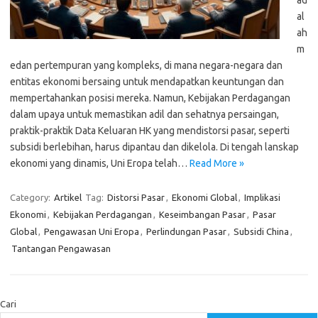
ad
al
ah
m
edan pertempuran yang kompleks, di mana negara-negara dan
entitas ekonomi bersaing untuk mendapatkan keuntungan dan
mempertahankan posisi mereka. Namun, Kebijakan Perdagangan
dalam upaya untuk memastikan adil dan sehatnya persaingan,
praktik-praktik Data Keluaran HK yang mendistorsi pasar, seperti
subsidi berlebihan, harus dipantau dan dikelola. Di tengah lanskap
ekonomi yang dinamis, Uni Eropa telah…
Read More »
Category:
Artikel
Tag:
Distorsi Pasar
,
Ekonomi Global
,
Implikasi
Ekonomi
,
Kebijakan Perdagangan
,
Keseimbangan Pasar
,
Pasar
Global
,
Pengawasan Uni Eropa
,
Perlindungan Pasar
,
Subsidi China
,
Tantangan Pengawasan
Cari