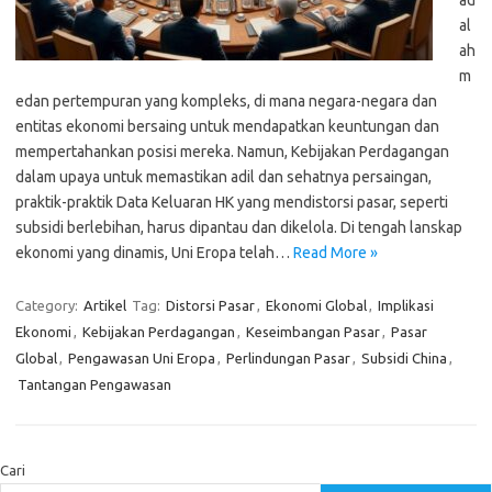
ad
al
ah
m
edan pertempuran yang kompleks, di mana negara-negara dan
entitas ekonomi bersaing untuk mendapatkan keuntungan dan
mempertahankan posisi mereka. Namun, Kebijakan Perdagangan
dalam upaya untuk memastikan adil dan sehatnya persaingan,
praktik-praktik Data Keluaran HK yang mendistorsi pasar, seperti
subsidi berlebihan, harus dipantau dan dikelola. Di tengah lanskap
ekonomi yang dinamis, Uni Eropa telah…
Read More »
Category:
Artikel
Tag:
Distorsi Pasar
,
Ekonomi Global
,
Implikasi
Ekonomi
,
Kebijakan Perdagangan
,
Keseimbangan Pasar
,
Pasar
Global
,
Pengawasan Uni Eropa
,
Perlindungan Pasar
,
Subsidi China
,
Tantangan Pengawasan
Cari