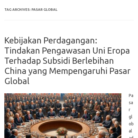
TAG ARCHIVES:
PASAR GLOBAL
Kebijakan Perdagangan:
Tindakan Pengawasan Uni Eropa
Terhadap Subsidi Berlebihan
China yang Mempengaruhi Pasar
Global
Pa
sa
r
gl
ob
al