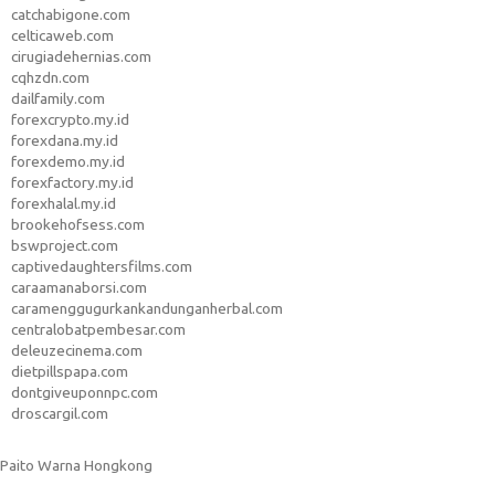
catchabigone.com
celticaweb.com
cirugiadehernias.com
cqhzdn.com
dailfamily.com
forexcrypto.my.id
forexdana.my.id
forexdemo.my.id
forexfactory.my.id
forexhalal.my.id
brookehofsess.com
bswproject.com
captivedaughtersfilms.com
caraamanaborsi.com
caramenggugurkankandunganherbal.com
centralobatpembesar.com
deleuzecinema.com
dietpillspapa.com
dontgiveuponnpc.com
droscargil.com
Paito Warna Hongkong