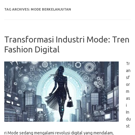
TAG ARCHIVES:
MODE BERKELANJUTAN
Transformasi Industri Mode: Tren
Fashion Digital
Tr
an
sf
or
m
as
i
In
du
st
ri Mode sedang mengalami revolusi digital yang mendalam,