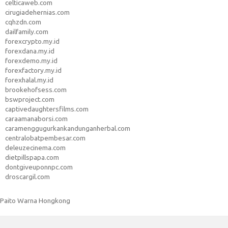
celticaweb.com
cirugiadehernias.com
cqhzdn.com
dailfamily.com
forexcrypto.my.id
forexdana.my.id
forexdemo.my.id
forexfactory.my.id
forexhalal.my.id
brookehofsess.com
bswproject.com
captivedaughtersfilms.com
caraamanaborsi.com
caramenggugurkankandunganherbal.com
centralobatpembesar.com
deleuzecinema.com
dietpillspapa.com
dontgiveuponnpc.com
droscargil.com
Paito Warna Hongkong