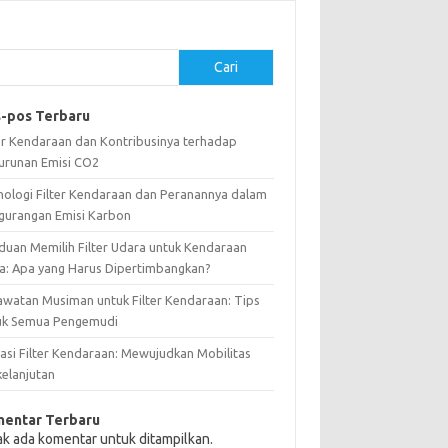
Cari
-pos Terbaru
ter Kendaraan dan Kontribusinya terhadap
urunan Emisi CO2
nologi Filter Kendaraan dan Peranannya dalam
gurangan Emisi Karbon
duan Memilih Filter Udara untuk Kendaraan
a: Apa yang Harus Dipertimbangkan?
awatan Musiman untuk Filter Kendaraan: Tips
uk Semua Pengemudi
vasi Filter Kendaraan: Mewujudkan Mobilitas
kelanjutan
entar Terbaru
ak ada komentar untuk ditampilkan.