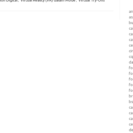
a
as
b
ca
c
ca
ce
ci
c
da
fo
fo
f
fo
fo
b
b
ca
c
c
c
d