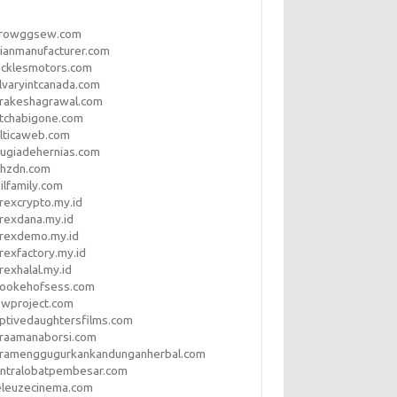
rrowggsew.com
ianmanufacturer.com
ucklesmotors.com
lvaryintcanada.com
arakeshagrawal.com
tchabigone.com
lticaweb.com
rugiadehernias.com
qhzdn.com
ilfamily.com
rexcrypto.my.id
rexdana.my.id
orexdemo.my.id
rexfactory.my.id
rexhalal.my.id
rookehofsess.com
swproject.com
ptivedaughtersfilms.com
araamanaborsi.com
aramenggugurkankandunganherbal.com
entralobatpembesar.com
eleuzecinema.com