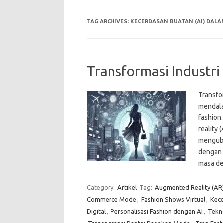
TAG ARCHIVES:
KECERDASAN BUATAN (AI) DAL
Transformasi Industri
Transfo
mendala
fashion
reality 
mengubah
dengan 
masa de
Category:
Artikel
Tag:
Augmented Reality (AR
Commerce Mode
,
Fashion Shows Virtual
,
Kece
Digital
,
Personalisasi Fashion dengan AI
,
Tekno
Transparansi Rantai Pasokan Mode
,
Tren Fash