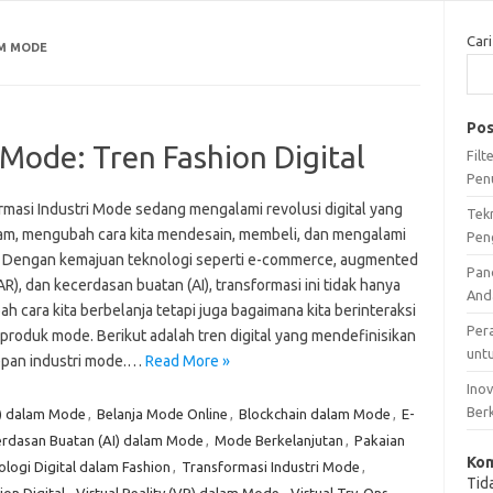
Cari
AM MODE
Pos
 Mode: Tren Fashion Digital
Fil
Pen
rmasi Industri Mode sedang mengalami revolusi digital yang
Tek
m, mengubah cara kita mendesain, membeli, dan mengalami
Pen
. Dengan kemajuan teknologi seperti e-commerce, augmented
Pan
(AR), dan kecerdasan buatan (AI), transformasi ini tidak hanya
And
 cara kita berbelanja tetapi juga bagaimana kita berinteraksi
Per
produk mode. Berikut adalah tren digital yang mendefinisikan
unt
pan industri mode.…
Read More »
Ino
Ber
) dalam Mode
,
Belanja Mode Online
,
Blockchain dalam Mode
,
E-
rdasan Buatan (AI) dalam Mode
,
Mode Berkelanjutan
,
Pakaian
Kom
logi Digital dalam Fashion
,
Transformasi Industri Mode
,
Tid
ion Digital
,
Virtual Reality (VR) dalam Mode
,
Virtual Try-Ons