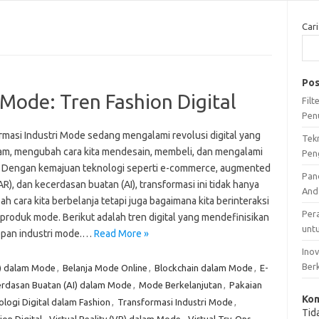
Cari
Pos
 Mode: Tren Fashion Digital
Fil
Pen
rmasi Industri Mode sedang mengalami revolusi digital yang
Tek
m, mengubah cara kita mendesain, membeli, dan mengalami
Pen
. Dengan kemajuan teknologi seperti e-commerce, augmented
Pan
(AR), dan kecerdasan buatan (AI), transformasi ini tidak hanya
And
 cara kita berbelanja tetapi juga bagaimana kita berinteraksi
Per
produk mode. Berikut adalah tren digital yang mendefinisikan
unt
pan industri mode.…
Read More »
Ino
Ber
) dalam Mode
,
Belanja Mode Online
,
Blockchain dalam Mode
,
E-
rdasan Buatan (AI) dalam Mode
,
Mode Berkelanjutan
,
Pakaian
Kom
logi Digital dalam Fashion
,
Transformasi Industri Mode
,
Tid
ion Digital
,
Virtual Reality (VR) dalam Mode
,
Virtual Try-Ons