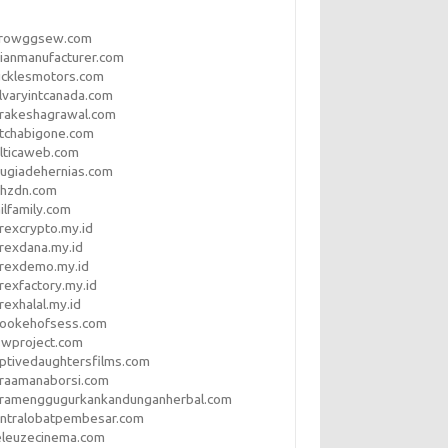
rrowggsew.com
ianmanufacturer.com
ucklesmotors.com
lvaryintcanada.com
arakeshagrawal.com
tchabigone.com
lticaweb.com
rugiadehernias.com
qhzdn.com
ilfamily.com
rexcrypto.my.id
rexdana.my.id
orexdemo.my.id
rexfactory.my.id
rexhalal.my.id
rookehofsess.com
swproject.com
ptivedaughtersfilms.com
araamanaborsi.com
aramenggugurkankandunganherbal.com
entralobatpembesar.com
eleuzecinema.com