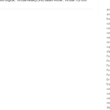
a
as
b
ca
c
ca
ce
ci
c
da
fo
fo
f
fo
fo
b
b
ca
c
c
c
d