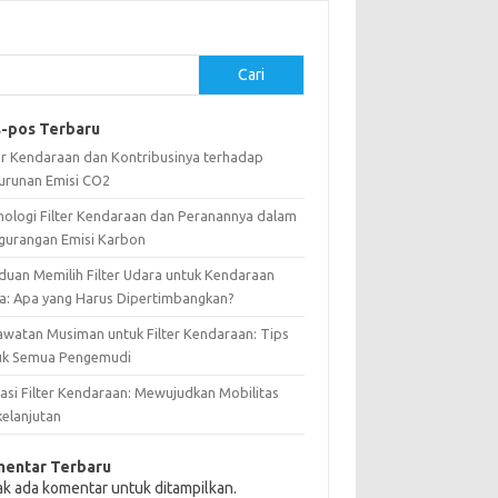
Cari
-pos Terbaru
ter Kendaraan dan Kontribusinya terhadap
urunan Emisi CO2
nologi Filter Kendaraan dan Peranannya dalam
gurangan Emisi Karbon
duan Memilih Filter Udara untuk Kendaraan
a: Apa yang Harus Dipertimbangkan?
awatan Musiman untuk Filter Kendaraan: Tips
uk Semua Pengemudi
vasi Filter Kendaraan: Mewujudkan Mobilitas
kelanjutan
entar Terbaru
ak ada komentar untuk ditampilkan.