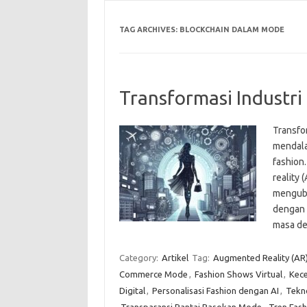
TAG ARCHIVES:
BLOCKCHAIN DALAM MODE
Transformasi Industri
Transfo
mendala
fashion
reality 
mengubah
dengan 
masa de
Category:
Artikel
Tag:
Augmented Reality (AR
Commerce Mode
,
Fashion Shows Virtual
,
Kece
Digital
,
Personalisasi Fashion dengan AI
,
Tekno
Transparansi Rantai Pasokan Mode
,
Tren Fash