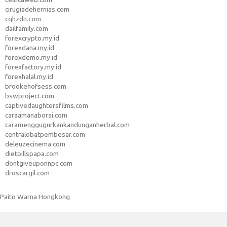
cirugiadehernias.com
cqhzdn.com
dailfamily.com
forexcrypto.my.id
forexdana.my.id
forexdemo.my.id
forexfactory.my.id
forexhalal.my.id
brookehofsess.com
bswproject.com
captivedaughtersfilms.com
caraamanaborsi.com
caramenggugurkankandunganherbal.com
centralobatpembesar.com
deleuzecinema.com
dietpillspapa.com
dontgiveuponnpc.com
droscargil.com
Paito Warna Hongkong