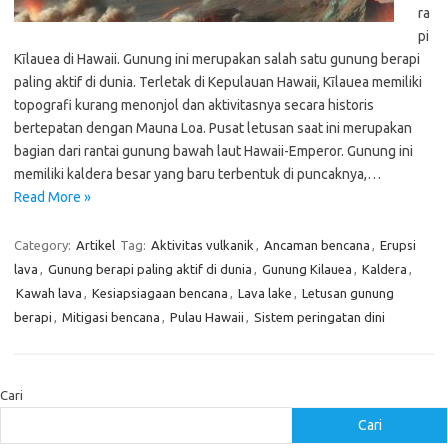
ra
pi
Kīlauea di Hawaii. Gunung ini merupakan salah satu gunung berapi
paling aktif di dunia. Terletak di Kepulauan Hawaii, Kīlauea memiliki
topografi kurang menonjol dan aktivitasnya secara historis
bertepatan dengan Mauna Loa. Pusat letusan saat ini merupakan
bagian dari rantai gunung bawah laut Hawaii-Emperor. Gunung ini
memiliki kaldera besar yang baru terbentuk di puncaknya,…
Read More »
Category:
Artikel
Tag:
Aktivitas vulkanik
,
Ancaman bencana
,
Erupsi
lava
,
Gunung berapi paling aktif di dunia
,
Gunung Kilauea
,
Kaldera
,
Kawah lava
,
Kesiapsiagaan bencana
,
Lava lake
,
Letusan gunung
berapi
,
Mitigasi bencana
,
Pulau Hawaii
,
Sistem peringatan dini
Cari
Cari