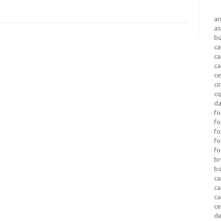
a
as
b
ca
c
ca
ce
ci
c
da
fo
fo
f
fo
fo
b
b
ca
c
c
c
d