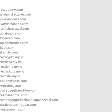
rrowggsew.com
ianmanufacturer.com
ucklesmotors.com
lvaryintcanada.com
arakeshagrawal.com
tchabigone.com
lticaweb.com
rugiadehernias.com
qhzdn.com
ilfamily.com
rexcrypto.my.id
rexdana.my.id
orexdemo.my.id
rexfactory.my.id
rexhalal.my.id
rookehofsess.com
swproject.com
ptivedaughtersfilms.com
araamanaborsi.com
aramenggugurkankandunganherbal.com
entralobatpembesar.com
eleuzecinema.com