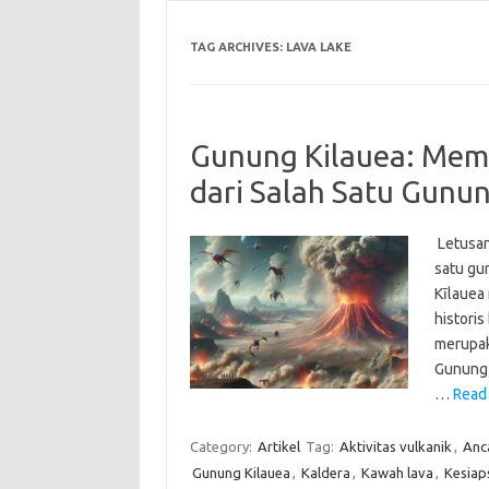
TAG ARCHIVES:
LAVA LAKE
Gunung Kilauea: Mem
dari Salah Satu Gunun
Letusan
satu gun
Kīlauea 
historis
merupak
Gunung 
…
Read
Category:
Artikel
Tag:
Aktivitas vulkanik
,
Anc
Gunung Kilauea
,
Kaldera
,
Kawah lava
,
Kesiap