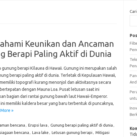
Cari
Pos
ahami Keunikan dan Ancaman
Fil
Pen
g Berapi Paling Aktif di Dunia
Tek
Pen
 gunung berapi Kīlauea di Hawaii. Gunung ini merupakan salah
ung berapi paling aktif di dunia. Terletak di Kepulauan Hawaii,
Pan
memiliki topografi kurang menonjol dan aktivitasnya secara
And
 bertepatan dengan Mauna Loa. Pusat letusan saat ini
Per
an bagian dari rantai gunung bawah laut Hawaii-Emperor.
unt
ini memiliki kaldera besar yang baru terbentuk di puncaknya,
Ino
 More »
Ber
aman bencana
,
Erupsi lava
,
Gunung berapi paling aktif di dunia
,
Kom
siagaan bencana
,
Lava lake
,
Letusan gunung berapi
,
Mitigasi
Tid