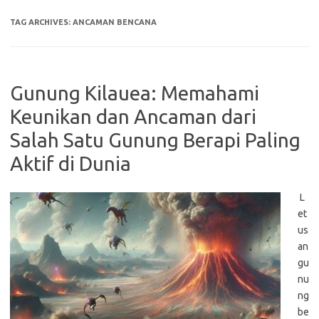
TAG ARCHIVES:
ANCAMAN BENCANA
Gunung Kilauea: Memahami
Keunikan dan Ancaman dari
Salah Satu Gunung Berapi Paling
Aktif di Dunia
L
et
us
an
gu
nu
ng
be