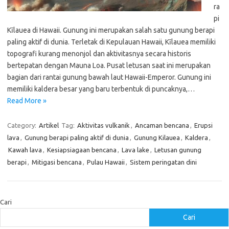
ra
pi
Kīlauea di Hawaii. Gunung ini merupakan salah satu gunung berapi
paling aktif di dunia. Terletak di Kepulauan Hawaii, Kīlauea memiliki
topografi kurang menonjol dan aktivitasnya secara historis
bertepatan dengan Mauna Loa. Pusat letusan saat ini merupakan
bagian dari rantai gunung bawah laut Hawaii-Emperor. Gunung ini
memiliki kaldera besar yang baru terbentuk di puncaknya,…
Read More »
Category:
Artikel
Tag:
Aktivitas vulkanik
,
Ancaman bencana
,
Erupsi
lava
,
Gunung berapi paling aktif di dunia
,
Gunung Kilauea
,
Kaldera
,
Kawah lava
,
Kesiapsiagaan bencana
,
Lava lake
,
Letusan gunung
berapi
,
Mitigasi bencana
,
Pulau Hawaii
,
Sistem peringatan dini
Cari
Cari