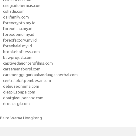
cirugiadehernias.com
cqhzdn.com
dailfamily.com
forexcrypto.my.id
forexdana.my.id
forexdemo.my.id
forexfactory.my.id
forexhalal.my.id
brookehofsess.com
bswproject.com
captivedaughtersfilms.com
caraamanaborsi.com
caramenggugurkankandunganherbal.com
centralobatpembesar.com
deleuzecinema.com
dietpillspapa.com
dontgiveuponnpc.com
droscargil.com
Paito Warna Hongkong