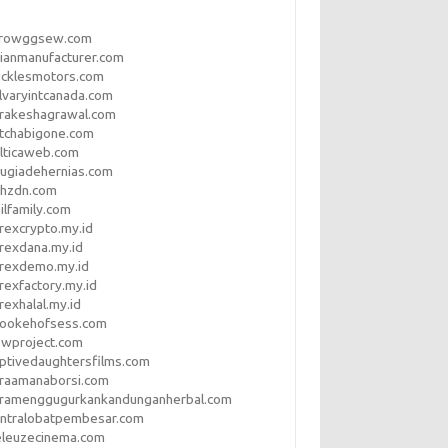
rrowggsew.com
ianmanufacturer.com
ucklesmotors.com
lvaryintcanada.com
arakeshagrawal.com
tchabigone.com
lticaweb.com
rugiadehernias.com
qhzdn.com
ilfamily.com
rexcrypto.my.id
rexdana.my.id
orexdemo.my.id
rexfactory.my.id
rexhalal.my.id
rookehofsess.com
swproject.com
ptivedaughtersfilms.com
araamanaborsi.com
aramenggugurkankandunganherbal.com
entralobatpembesar.com
eleuzecinema.com