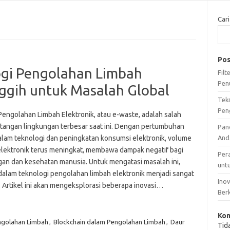
Cari
Pos
ogi Pengolahan Limbah
Fil
Pen
nggih untuk Masalah Global
Tek
Pen
 Pengolahan Limbah Elektronik, atau e-waste, adalah salah
ntangan lingkungan terbesar saat ini. Dengan pertumbuhan
Pan
alam teknologi dan peningkatan konsumsi elektronik, volume
And
elektronik terus meningkat, membawa dampak negatif bagi
Per
gan dan kesehatan manusia. Untuk mengatasi masalah ini,
unt
 dalam teknologi pengolahan limbah elektronik menjadi sangat
Ino
. Artikel ini akan mengeksplorasi beberapa inovasi…
Ber
Kom
ngolahan Limbah
,
Blockchain dalam Pengolahan Limbah
,
Daur
Tid