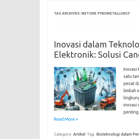
TAG ARCHIVES:
METODE PYROMETALLURGY
Inovasi dalam Teknol
Elektronik: Solusi Ca
Inovasi
satu ta
pesat d
limbah 
lingkun
inovasi
penting
Read More »
Category:
Artikel
Tag:
Bioteknologi dalam Pe