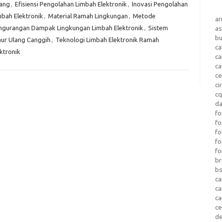
lang
,
Efisiensi Pengolahan Limbah Elektronik
,
Inovasi Pengolahan
mbah Elektronik
,
Material Ramah Lingkungan
,
Metode
a
ngurangan Dampak Lingkungan Limbah Elektronik
,
Sistem
as
b
aur Ulang Canggih
,
Teknologi Limbah Elektronik Ramah
ca
ktronik
c
ca
ce
ci
c
da
fo
fo
f
fo
fo
b
b
ca
c
c
c
d