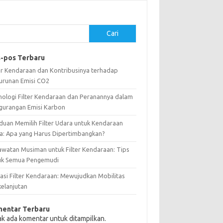
Cari
-pos Terbaru
ter Kendaraan dan Kontribusinya terhadap
urunan Emisi CO2
nologi Filter Kendaraan dan Peranannya dalam
gurangan Emisi Karbon
duan Memilih Filter Udara untuk Kendaraan
a: Apa yang Harus Dipertimbangkan?
awatan Musiman untuk Filter Kendaraan: Tips
uk Semua Pengemudi
vasi Filter Kendaraan: Mewujudkan Mobilitas
kelanjutan
entar Terbaru
ak ada komentar untuk ditampilkan.