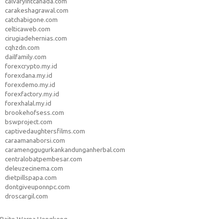
calvaryintcanada.com
carakeshagrawal.com
catchabigone.com
celticaweb.com
cirugiadehernias.com
cqhzdn.com
dailfamily.com
forexcrypto.my.id
forexdana.my.id
forexdemo.my.id
forexfactory.my.id
forexhalal.my.id
brookehofsess.com
bswproject.com
captivedaughtersfilms.com
caraamanaborsi.com
caramenggugurkankandunganherbal.com
centralobatpembesar.com
deleuzecinema.com
dietpillspapa.com
dontgiveuponnpc.com
droscargil.com
Paito Warna Hongkong