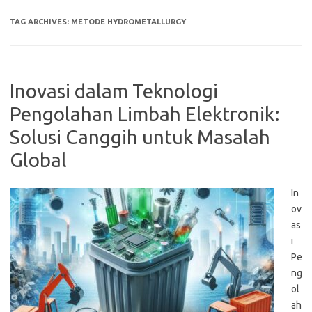
TAG ARCHIVES:
METODE HYDROMETALLURGY
Inovasi dalam Teknologi
Pengolahan Limbah Elektronik:
Solusi Canggih untuk Masalah
Global
In
ov
as
i
Pe
ng
ol
ah