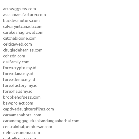
arrowggsew.com
asianmanufacturer.com
bucklesmotors.com
calvaryintcanada.com
carakeshagrawal.com
catchabigone.com
celticaweb.com
cirugiadehernias.com
cqhzdn.com
dailfamily.com
forexcrypto.my.id
forexdana.my.id
forexdemo.my.id
forexfactory.my.id
forexhalal.my.id
brookehofsess.com
bswproject.com
captivedaughtersfilms.com
caraamanaborsi.com
caramenggugurkankandunganherbal.com
centralobatpembesar.com
deleuzecinema.com
dietpillspapa.com