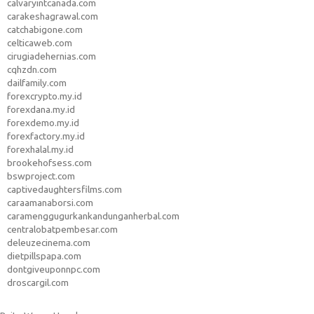
calvaryintcanada.com
carakeshagrawal.com
catchabigone.com
celticaweb.com
cirugiadehernias.com
cqhzdn.com
dailfamily.com
forexcrypto.my.id
forexdana.my.id
forexdemo.my.id
forexfactory.my.id
forexhalal.my.id
brookehofsess.com
bswproject.com
captivedaughtersfilms.com
caraamanaborsi.com
caramenggugurkankandunganherbal.com
centralobatpembesar.com
deleuzecinema.com
dietpillspapa.com
dontgiveuponnpc.com
droscargil.com