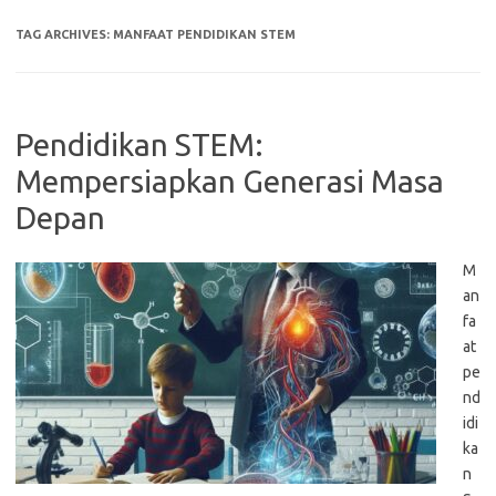
TAG ARCHIVES:
MANFAAT PENDIDIKAN STEM
Pendidikan STEM:
Mempersiapkan Generasi Masa
Depan
M
an
fa
at
pe
nd
idi
ka
n