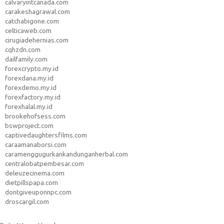
calvaryintcanada.com
carakeshagrawal.com
catchabigone.com
celticaweb.com
cirugiadehernias.com
cqhzdn.com
dailfamily.com
forexcrypto.my.id
forexdana.my.id
forexdemo.my.id
forexfactory.my.id
forexhalal.my.id
brookehofsess.com
bswproject.com
captivedaughtersfilms.com
caraamanaborsi.com
caramenggugurkankandunganherbal.com
centralobatpembesar.com
deleuzecinema.com
dietpillspapa.com
dontgiveuponnpc.com
droscargil.com