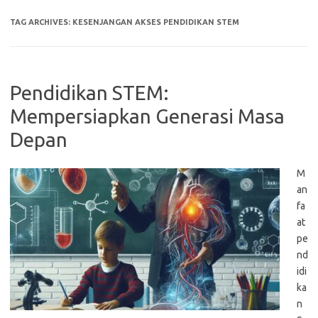
TAG ARCHIVES:
KESENJANGAN AKSES PENDIDIKAN STEM
Pendidikan STEM:
Mempersiapkan Generasi Masa
Depan
M
an
fa
at
pe
nd
idi
ka
n