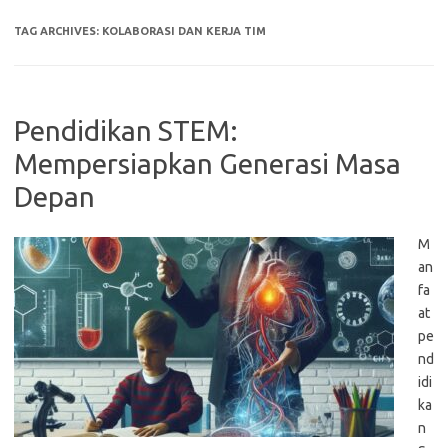
TAG ARCHIVES:
KOLABORASI DAN KERJA TIM
Pendidikan STEM:
Mempersiapkan Generasi Masa
Depan
M
an
fa
at
pe
nd
idi
ka
n