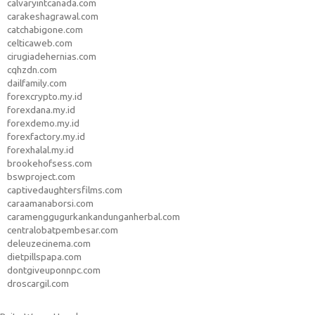
calvaryintcanada.com
carakeshagrawal.com
catchabigone.com
celticaweb.com
cirugiadehernias.com
cqhzdn.com
dailfamily.com
forexcrypto.my.id
forexdana.my.id
forexdemo.my.id
forexfactory.my.id
forexhalal.my.id
brookehofsess.com
bswproject.com
captivedaughtersfilms.com
caraamanaborsi.com
caramenggugurkankandunganherbal.com
centralobatpembesar.com
deleuzecinema.com
dietpillspapa.com
dontgiveuponnpc.com
droscargil.com