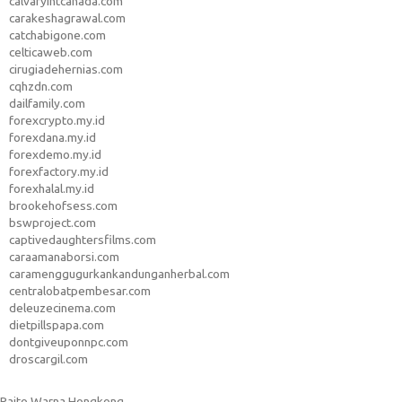
calvaryintcanada.com
carakeshagrawal.com
catchabigone.com
celticaweb.com
cirugiadehernias.com
cqhzdn.com
dailfamily.com
forexcrypto.my.id
forexdana.my.id
forexdemo.my.id
forexfactory.my.id
forexhalal.my.id
brookehofsess.com
bswproject.com
captivedaughtersfilms.com
caraamanaborsi.com
caramenggugurkankandunganherbal.com
centralobatpembesar.com
deleuzecinema.com
dietpillspapa.com
dontgiveuponnpc.com
droscargil.com
Paito Warna Hongkong