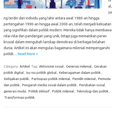
ni
al,
ya
ng terdiri dari individu yang lahir antara awal 1980-an hingga
pertengahan 1990-an hingga awal 2000-an, telah menjadi kekuatan
yang signifikan dalam politik modern. Mereka tidak hanya membawa
nilai-nilai dan pandangan yang unik, tetapi juga memainkan peran
krusial dalam mengubah lanskap demokrasi di berbagai belahan
dunia. Artikel ini akan mengulas bagaimana milenial mempengaruhi
politik…
Read More »
Category:
Artikel
Tag:
Aktivisme sosial
,
Generasi milenial
,
Gerakan
politik digital
,
Isu-isu politik global
,
Keberagaman dalam politik
,
Kebijakan publik
,
Partisipasi politik milenial
,
Pemilih milenial
,
Pemuda
dan politik
,
Pengaruh media sosial dalam politik
,
Perubahan sosial
generasi muda
,
Politik inklusif
,
Politik milenial
,
Teknologi dan politik
,
Transformasi politik