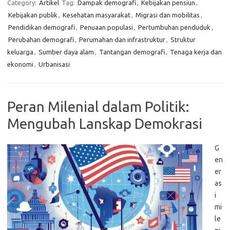
Category:
Artikel
Tag:
Dampak demografi
,
Kebijakan pensiun
,
Kebijakan publik
,
Kesehatan masyarakat
,
Migrasi dan mobilitas
,
Pendidikan demografi
,
Penuaan populasi
,
Pertumbuhan penduduk
,
Perubahan demografi
,
Perumahan dan infrastruktur
,
Struktur
keluarga
,
Sumber daya alam
,
Tantangan demografi
,
Tenaga kerja dan
ekonomi
,
Urbanisasi
Peran Milenial dalam Politik:
Mengubah Lanskap Demokrasi
G
en
er
as
i
mi
le