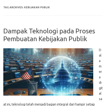
TAG ARCHIVES:
KEBIJAKAN PUBLIK
Dampak Teknologi pada Proses
Pembuatan Kebijakan Publik
D
al
a
m
er
a
di
git
al
sa
at ini, teknologi telah menjadi bagian integral dari hampir setiap