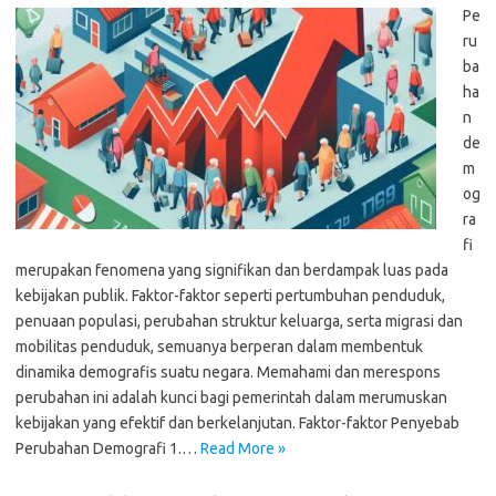
Pe
ru
ba
ha
n
de
m
og
ra
fi
merupakan fenomena yang signifikan dan berdampak luas pada
kebijakan publik. Faktor-faktor seperti pertumbuhan penduduk,
penuaan populasi, perubahan struktur keluarga, serta migrasi dan
mobilitas penduduk, semuanya berperan dalam membentuk
dinamika demografis suatu negara. Memahami dan merespons
perubahan ini adalah kunci bagi pemerintah dalam merumuskan
kebijakan yang efektif dan berkelanjutan. Faktor-faktor Penyebab
Perubahan Demografi 1.…
Read More »