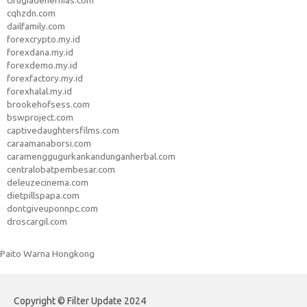
cirugiadehernias.com
cqhzdn.com
dailfamily.com
forexcrypto.my.id
forexdana.my.id
forexdemo.my.id
forexfactory.my.id
forexhalal.my.id
brookehofsess.com
bswproject.com
captivedaughtersfilms.com
caraamanaborsi.com
caramenggugurkankandunganherbal.com
centralobatpembesar.com
deleuzecinema.com
dietpillspapa.com
dontgiveuponnpc.com
droscargil.com
Paito Warna Hongkong
Copyright © Filter Update 2024