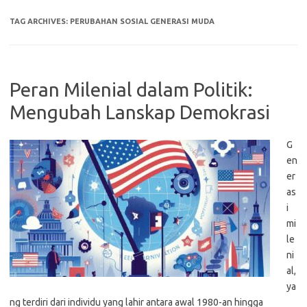
TAG ARCHIVES:
PERUBAHAN SOSIAL GENERASI MUDA
Peran Milenial dalam Politik:
Mengubah Lanskap Demokrasi
G
en
er
as
i
mi
le
ni
al,
ya
ng terdiri dari individu yang lahir antara awal 1980-an hingga