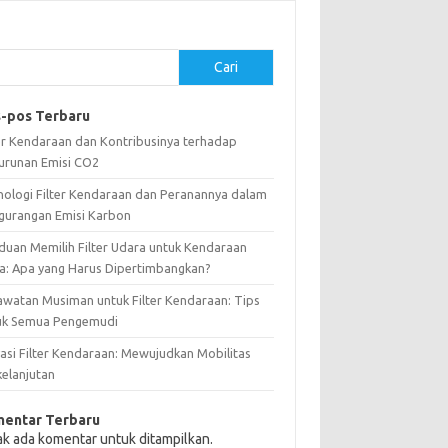
Cari
-pos Terbaru
ter Kendaraan dan Kontribusinya terhadap
urunan Emisi CO2
nologi Filter Kendaraan dan Peranannya dalam
gurangan Emisi Karbon
duan Memilih Filter Udara untuk Kendaraan
a: Apa yang Harus Dipertimbangkan?
awatan Musiman untuk Filter Kendaraan: Tips
uk Semua Pengemudi
vasi Filter Kendaraan: Mewujudkan Mobilitas
kelanjutan
entar Terbaru
ak ada komentar untuk ditampilkan.