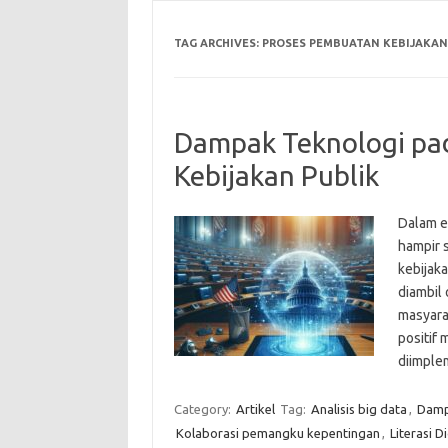
TAG ARCHIVES:
PROSES PEMBUATAN KEBIJAKAN
Dampak Teknologi pa
Kebijakan Publik
Dalam er
hampir 
kebijaka
diambil
masyara
positif 
diimple
Category:
Artikel
Tag:
Analisis big data
,
Damp
Kolaborasi pemangku kepentingan
,
Literasi Di