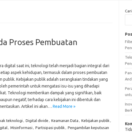
Cari
Pos
da Proses Pembuatan
Fil
Pen
Tek
Pen
a digital saat ini, teknologi telah menjadi bagian integral dari
setiap aspek kehidupan, termasuk dalam proses pembuatan
Pan
n publik. Kebijakan publik adalah serangkaian tindakan yang
And
 oleh pemerintah untuk mengatasi isu-isu yang dihadapi
Per
kat. Teknologi memberikan dampak yang signifikan, baik
unt
maupun negatif, terhadap cara kebijakan ini dibentuk dan
Ino
mentasikan. Artikel ini akan…
Read More »
Ber
ak teknologi
,
Digital divide
,
Keamanan Data
,
Kebijakan publik
,
Kom
gital
,
Misinformasi
,
Partisipasi publik
,
Pengambilan keputusan
Tid