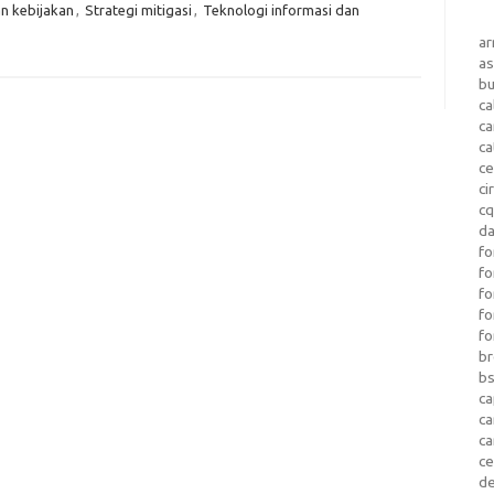
n kebijakan
,
Strategi mitigasi
,
Teknologi informasi dan
a
as
b
ca
c
ca
ce
ci
c
da
fo
fo
f
fo
fo
b
b
ca
c
c
c
d