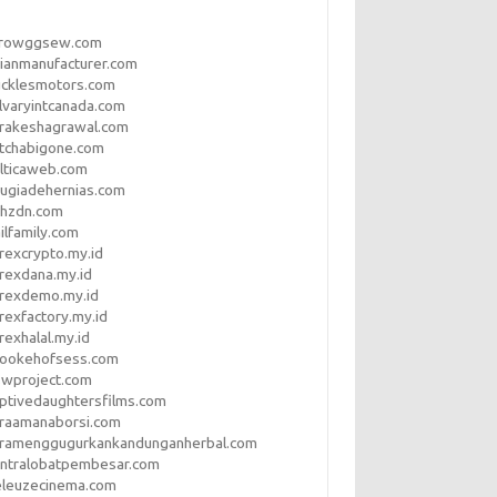
rrowggsew.com
ianmanufacturer.com
ucklesmotors.com
lvaryintcanada.com
arakeshagrawal.com
tchabigone.com
lticaweb.com
rugiadehernias.com
qhzdn.com
ilfamily.com
rexcrypto.my.id
rexdana.my.id
orexdemo.my.id
rexfactory.my.id
rexhalal.my.id
rookehofsess.com
swproject.com
ptivedaughtersfilms.com
araamanaborsi.com
aramenggugurkankandunganherbal.com
entralobatpembesar.com
eleuzecinema.com