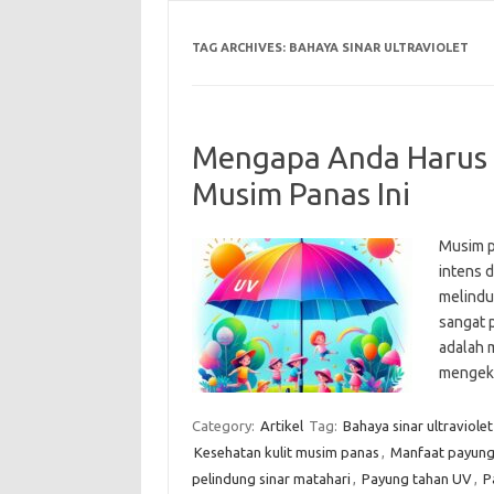
TAG ARCHIVES:
BAHAYA SINAR ULTRAVIOLET
Mengapa Anda Harus M
Musim Panas Ini
Musim pa
intens 
melindun
sangat p
adalah m
mengeks
Category:
Artikel
Tag:
Bahaya sinar ultraviolet
Kesehatan kulit musim panas
,
Manfaat payung
pelindung sinar matahari
,
Payung tahan UV
,
P