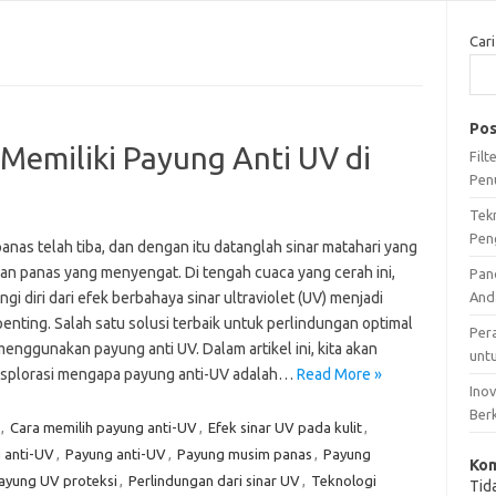
Cari
Pos
emiliki Payung Anti UV di
Fil
Pen
Tek
Pen
nas telah tiba, dan dengan itu datanglah sinar matahari yang
dan panas yang menyengat. Di tengah cuaca yang cerah ini,
Pan
gi diri dari efek berbahaya sinar ultraviolet (UV) menjadi
And
enting. Salah satu solusi terbaik untuk perlindungan optimal
Per
enggunakan payung anti UV. Dalam artikel ini, kita akan
unt
plorasi mengapa payung anti-UV adalah…
Read More »
Ino
Ber
,
Cara memilih payung anti-UV
,
Efek sinar UV pada kulit
,
 anti-UV
,
Payung anti-UV
,
Payung musim panas
,
Payung
Kom
ayung UV proteksi
,
Perlindungan dari sinar UV
,
Teknologi
Tid