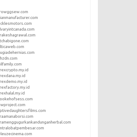
rrowggsew.com
ianmanufacturer.com
ucklesmotors.com
lvaryintcanada.com
arakeshagrawal.com
tchabigone.com
lticaweb.com
rugiadehernias.com
qhzdn.com
ilfamily.com
rexcrypto.my.id
rexdana.my.id
orexdemo.my.id
rexfactory.my.id
rexhalal.my.id
rookehofsess.com
swproject.com
ptivedaughtersfilms.com
araamanaborsi.com
aramenggugurkankandunganherbal.com
entralobatpembesar.com
eleuzecinema.com