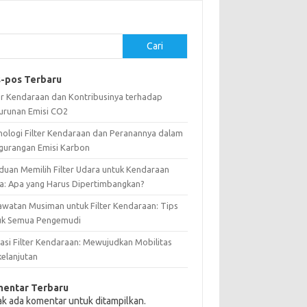
Cari
-pos Terbaru
ter Kendaraan dan Kontribusinya terhadap
urunan Emisi CO2
nologi Filter Kendaraan dan Peranannya dalam
gurangan Emisi Karbon
duan Memilih Filter Udara untuk Kendaraan
a: Apa yang Harus Dipertimbangkan?
awatan Musiman untuk Filter Kendaraan: Tips
uk Semua Pengemudi
vasi Filter Kendaraan: Mewujudkan Mobilitas
kelanjutan
entar Terbaru
ak ada komentar untuk ditampilkan.