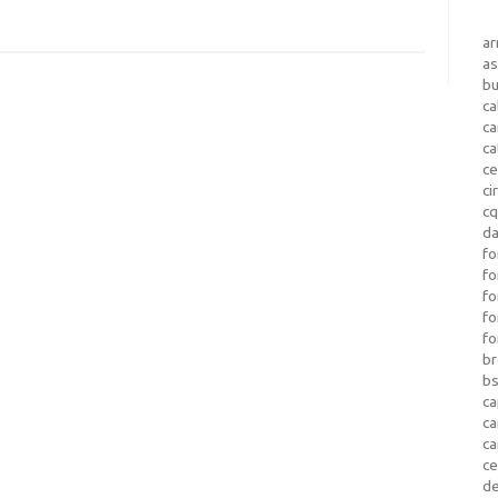
a
as
b
ca
c
ca
ce
ci
c
da
fo
fo
f
fo
fo
b
b
ca
c
c
c
d