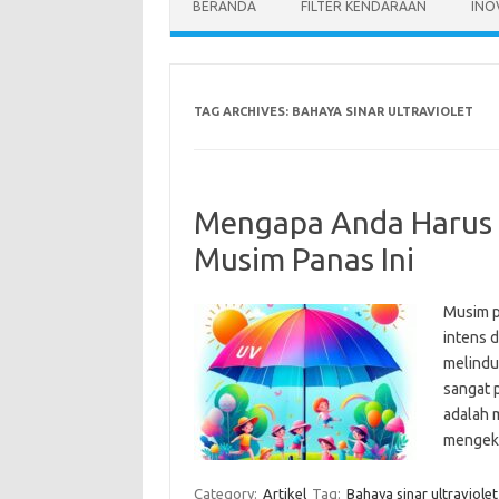
BERANDA
FILTER KENDARAAN
INO
TAG ARCHIVES:
BAHAYA SINAR ULTRAVIOLET
Mengapa Anda Harus M
Musim Panas Ini
Musim pa
intens 
melindun
sangat p
adalah m
mengeks
Category:
Artikel
Tag:
Bahaya sinar ultraviolet