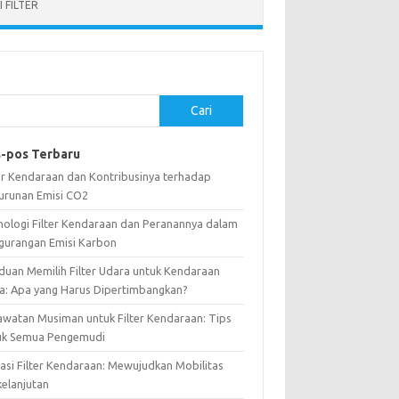
 FILTER
Cari
-pos Terbaru
ter Kendaraan dan Kontribusinya terhadap
urunan Emisi CO2
nologi Filter Kendaraan dan Peranannya dalam
gurangan Emisi Karbon
duan Memilih Filter Udara untuk Kendaraan
a: Apa yang Harus Dipertimbangkan?
awatan Musiman untuk Filter Kendaraan: Tips
uk Semua Pengemudi
vasi Filter Kendaraan: Mewujudkan Mobilitas
kelanjutan