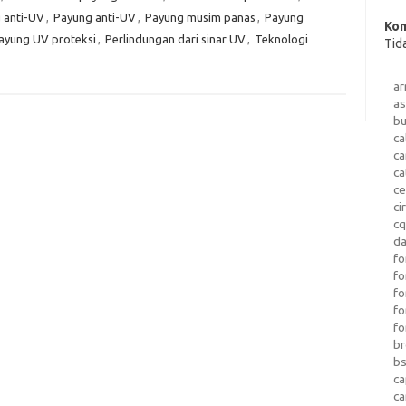
 anti-UV
,
Payung anti-UV
,
Payung musim panas
,
Payung
Kom
ayung UV proteksi
,
Perlindungan dari sinar UV
,
Teknologi
Tid
a
as
b
ca
c
ca
ce
ci
c
da
fo
fo
f
fo
fo
b
b
ca
c