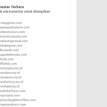
entar Terbaru
ak ada komentar untuk ditampilkan.
rrowggsew.com
ianmanufacturer.com
ucklesmotors.com
lvaryintcanada.com
arakeshagrawal.com
tchabigone.com
lticaweb.com
rugiadehernias.com
qhzdn.com
ilfamily.com
rexcrypto.my.id
rexdana.my.id
orexdemo.my.id
rexfactory.my.id
rexhalal.my.id
rookehofsess.com
swproject.com
ptivedaughtersfilms.com
araamanaborsi.com