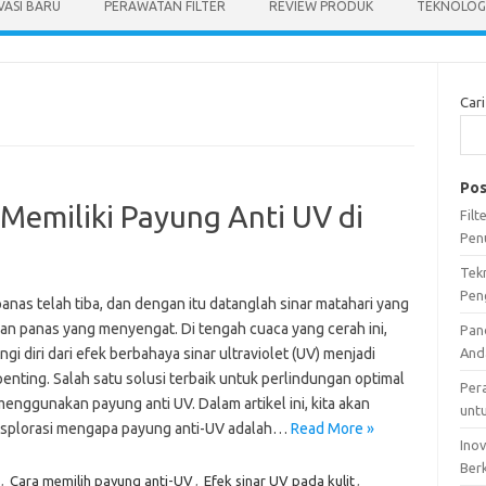
VASI BARU
PERAWATAN FILTER
REVIEW PRODUK
TEKNOLOGI
Cari
Pos
emiliki Payung Anti UV di
Fil
Pen
Tek
Pen
nas telah tiba, dan dengan itu datanglah sinar matahari yang
dan panas yang menyengat. Di tengah cuaca yang cerah ini,
Pan
gi diri dari efek berbahaya sinar ultraviolet (UV) menjadi
And
enting. Salah satu solusi terbaik untuk perlindungan optimal
Per
enggunakan payung anti UV. Dalam artikel ini, kita akan
unt
plorasi mengapa payung anti-UV adalah…
Read More »
Ino
Ber
,
Cara memilih payung anti-UV
,
Efek sinar UV pada kulit
,