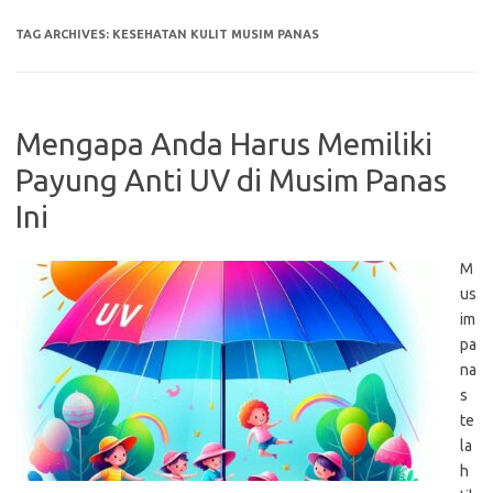
TAG ARCHIVES:
KESEHATAN KULIT MUSIM PANAS
Mengapa Anda Harus Memiliki
Payung Anti UV di Musim Panas
Ini
M
us
im
pa
na
s
te
la
h