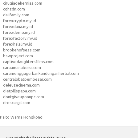
cirugiadehernias.com
cqhzdn.com
dailfamily.com
forexcrypto.my.id
forexdana.my.id
forexdemo.my.id
forexfactory.my.id
forexhalal.my.id
brookehofsess.com
bswproject.com
captivedaughtersfilms.com
caraamanaborsi.com
caramenggugurkankandunganherbal.com
centralobatpembesar.com
deleuzecinema.com
dietpillspapa.com
dontgiveuponnpc.com
droscargil.com
Paito Warna Hongkong