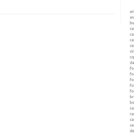
a
as
b
ca
c
ca
ce
ci
c
da
fo
fo
f
fo
fo
b
b
ca
c
c
c
d