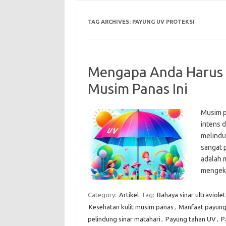
TAG ARCHIVES:
PAYUNG UV PROTEKSI
Mengapa Anda Harus M
Musim Panas Ini
Musim pa
intens 
melindun
sangat p
adalah m
mengeks
Category:
Artikel
Tag:
Bahaya sinar ultraviolet
Kesehatan kulit musim panas
,
Manfaat payung
pelindung sinar matahari
,
Payung tahan UV
,
P