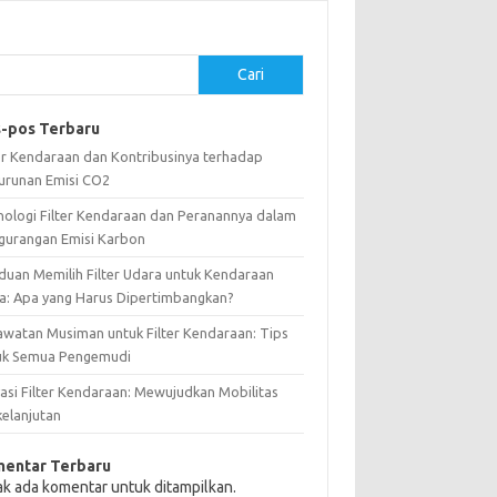
Cari
-pos Terbaru
ter Kendaraan dan Kontribusinya terhadap
urunan Emisi CO2
nologi Filter Kendaraan dan Peranannya dalam
gurangan Emisi Karbon
duan Memilih Filter Udara untuk Kendaraan
a: Apa yang Harus Dipertimbangkan?
awatan Musiman untuk Filter Kendaraan: Tips
uk Semua Pengemudi
vasi Filter Kendaraan: Mewujudkan Mobilitas
kelanjutan
entar Terbaru
ak ada komentar untuk ditampilkan.