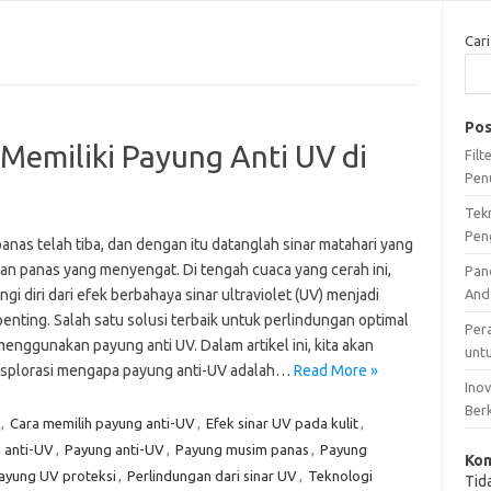
Cari
Pos
emiliki Payung Anti UV di
Fil
Pen
Tek
Pen
nas telah tiba, dan dengan itu datanglah sinar matahari yang
dan panas yang menyengat. Di tengah cuaca yang cerah ini,
Pan
gi diri dari efek berbahaya sinar ultraviolet (UV) menjadi
And
enting. Salah satu solusi terbaik untuk perlindungan optimal
Per
enggunakan payung anti UV. Dalam artikel ini, kita akan
unt
plorasi mengapa payung anti-UV adalah…
Read More »
Ino
Ber
,
Cara memilih payung anti-UV
,
Efek sinar UV pada kulit
,
 anti-UV
,
Payung anti-UV
,
Payung musim panas
,
Payung
Kom
ayung UV proteksi
,
Perlindungan dari sinar UV
,
Teknologi
Tid