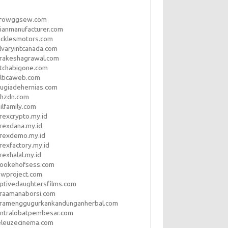
rrowggsew.com
ianmanufacturer.com
ucklesmotors.com
lvaryintcanada.com
arakeshagrawal.com
tchabigone.com
lticaweb.com
rugiadehernias.com
qhzdn.com
ilfamily.com
rexcrypto.my.id
rexdana.my.id
orexdemo.my.id
rexfactory.my.id
rexhalal.my.id
rookehofsess.com
swproject.com
ptivedaughtersfilms.com
araamanaborsi.com
aramenggugurkankandunganherbal.com
entralobatpembesar.com
eleuzecinema.com