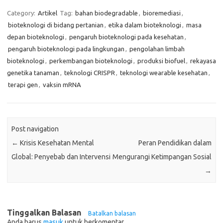
Category:
Artikel
Tag:
bahan biodegradable
,
bioremediasi
,
bioteknologi di bidang pertanian
,
etika dalam bioteknologi
,
masa
depan bioteknologi
,
pengaruh bioteknologi pada kesehatan
,
pengaruh bioteknologi pada lingkungan
,
pengolahan limbah
bioteknologi
,
perkembangan bioteknologi
,
produksi biofuel
,
rekayasa
genetika tanaman
,
teknologi CRISPR
,
teknologi wearable kesehatan
,
terapi gen
,
vaksin mRNA
Post navigation
←
Krisis Kesehatan Mental
Peran Pendidikan dalam
Global: Penyebab dan Intervensi
Mengurangi Ketimpangan Sosial
→
Tinggalkan Balasan
Batalkan balasan
Anda harus
masuk
untuk berkomentar.