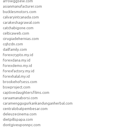
arrowggsew.com
asianmanufacturer.com
bucklesmotors.com
calvaryintcanada.com
carakeshagrawal.com
catchabigone.com
celticaweb.com
cirugiadehernias.com
cqhzdn.com
dailfamily.com
forexcrypto.my.id
forexdana.my.id
forexdemo.my.id
forexfactory.my.id
forexhalal.my.id
brookehofsess.com
bswproject.com
captivedaughtersfilms.com
caraamanaborsi.com
caramenggugurkankandunganherbal.com
centralobatpembesar.com
deleuzecinema.com
dietpillspapa.com
dontgiveuponnpc.com