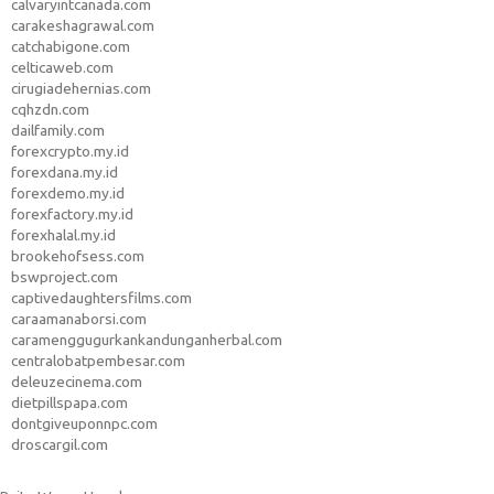
calvaryintcanada.com
carakeshagrawal.com
catchabigone.com
celticaweb.com
cirugiadehernias.com
cqhzdn.com
dailfamily.com
forexcrypto.my.id
forexdana.my.id
forexdemo.my.id
forexfactory.my.id
forexhalal.my.id
brookehofsess.com
bswproject.com
captivedaughtersfilms.com
caraamanaborsi.com
caramenggugurkankandunganherbal.com
centralobatpembesar.com
deleuzecinema.com
dietpillspapa.com
dontgiveuponnpc.com
droscargil.com