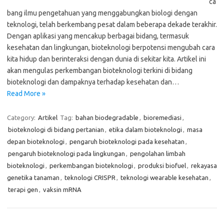
ca
bang ilmu pengetahuan yang menggabungkan biologi dengan
teknologi, telah berkembang pesat dalam beberapa dekade terakhir.
Dengan aplikasi yang mencakup berbagai bidang, termasuk
kesehatan dan lingkungan, bioteknologi berpotensi mengubah cara
kita hidup dan berinteraksi dengan dunia di sekitar kita. Artikel ini
akan mengulas perkembangan bioteknologi terkini di bidang
bioteknologi dan dampaknya terhadap kesehatan dan…
Read More »
Category:
Artikel
Tag:
bahan biodegradable
,
bioremediasi
,
bioteknologi di bidang pertanian
,
etika dalam bioteknologi
,
masa
depan bioteknologi
,
pengaruh bioteknologi pada kesehatan
,
pengaruh bioteknologi pada lingkungan
,
pengolahan limbah
bioteknologi
,
perkembangan bioteknologi
,
produksi biofuel
,
rekayasa
genetika tanaman
,
teknologi CRISPR
,
teknologi wearable kesehatan
,
terapi gen
,
vaksin mRNA