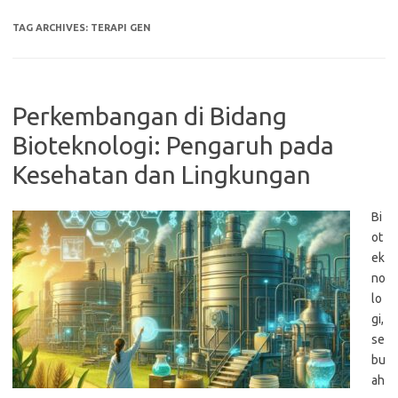
TAG ARCHIVES:
TERAPI GEN
Perkembangan di Bidang
Bioteknologi: Pengaruh pada
Kesehatan dan Lingkungan
Bi
ot
ek
no
lo
gi,
se
bu
ah