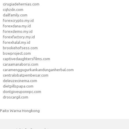
cirugiadehernias.com
cqhzdn.com
dailfamily.com
forexcrypto.my.id
forexdana.my.id
forexdemo.my.id
forexfactory.my.id
forexhalal.my.id
brookehofsess.com
bswproject.com
captivedaughtersfilms.com
caraamanaborsi.com
caramenggugurkankandunganherbal.com
centralobatpembesar.com
deleuzecinema.com
dietpillspapa.com
dontgiveuponnpc.com
droscargil.com
Paito Warna Hongkong