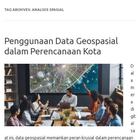
TAG ARCHIVES:
ANALISIS SPASIAL
Penggunaan Data Geospasial
dalam Perencanaan Kota
D
al
a
m
er
a
di
git
al
sa
at ini, data geospasial memainkan peran krusial dalam perencanaan