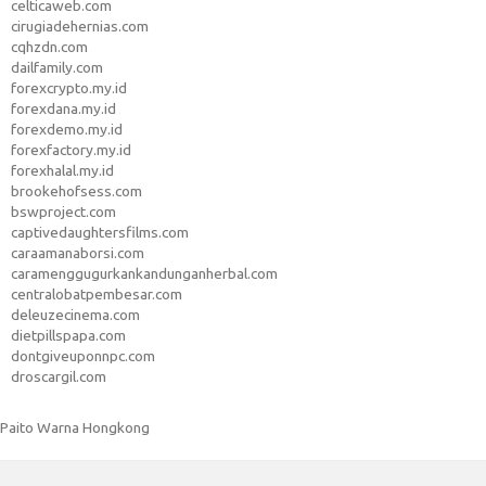
celticaweb.com
cirugiadehernias.com
cqhzdn.com
dailfamily.com
forexcrypto.my.id
forexdana.my.id
forexdemo.my.id
forexfactory.my.id
forexhalal.my.id
brookehofsess.com
bswproject.com
captivedaughtersfilms.com
caraamanaborsi.com
caramenggugurkankandunganherbal.com
centralobatpembesar.com
deleuzecinema.com
dietpillspapa.com
dontgiveuponnpc.com
droscargil.com
Paito Warna Hongkong