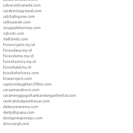
calvaryintcanada.com
carakeshagrawal.com
catchabigone.com
celticaweb.com
cirugiadehernias.com
cqhzdn.com
dailfamily.com
forexcrypto.my.id
forexdana.my.id
forexdemo.my.id
forexfactory.my.id
forexhalal.my.id
brookehofsess.com
bswproject.com
captivedaughtersfilms.com
caraamanaborsi.com
caramenggugurkankandunganherbal.com
centralobatpembesar.com
deleuzecinema.com
dietpillspapa.com
dontgiveuponnpc.com
droscargil.com